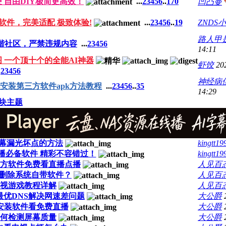
便 自由DIY极简更高效！
...
2
3
4
5
6
..
170
凹凸曼
品软件，完美适配 极致体验!
...
2
3
4
5
6
..
19
ZNDS
路人甲
谐社区，严禁违规内容
...
2
3
4
5
6
14:11
图 一个顶十个的全能AI神器
虾饺
20
.
2
3
4
5
6
神经病
安装第三方软件apk方法教程
...
2
3
4
5
6
..
35
14:29
块主题
幕漏光坏点的方法
kingtt19
播必备软件 精彩不容错过！
kingtt19
三方软件免费看直播点播
人见百
怎么删除系统自带软件？
人见百
电视游戏教程详解
人见百
置最优DNS解决网速差问题
大公爵
怎么安装软件看免费直播
大公爵
0如何检测屏幕质量
大公爵