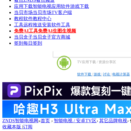
看点
ZNDS看点频道
应用下载
智能电视应用软件游戏下载
当贝市场
当贝市场TV客户端
教程
软件教程中心
工具
远程推送安装软件工具
免费AI工具
免费AI生图生视频
当贝盒子
当贝盒子官方商城
签到
每日签到
TV应用下载 / 资源分享区
软件下载
|
游戏
|
讨论
|
电视计算器
ZNDS智能电视网
»
首页
›
智能电视 / 安卓TV区
›
其它品牌电视
›
收藏本版
|
订阅