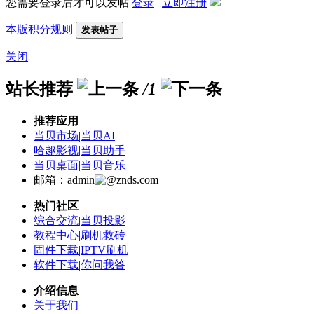
您需要登录后才可以发帖
登录
|
立即注册
本版积分规则
发表帖子
关闭
站长推荐
/1
推荐应用
当贝市场
|
当贝AI
哈趣影视
|
当贝助手
当贝桌面
|
当贝音乐
邮箱：admin
znds.com
热门社区
综合交流
|
当贝投影
教程中心
|
刷机救砖
固件下载
|
IPTV刷机
软件下载
|
你问我答
介绍信息
关于我们