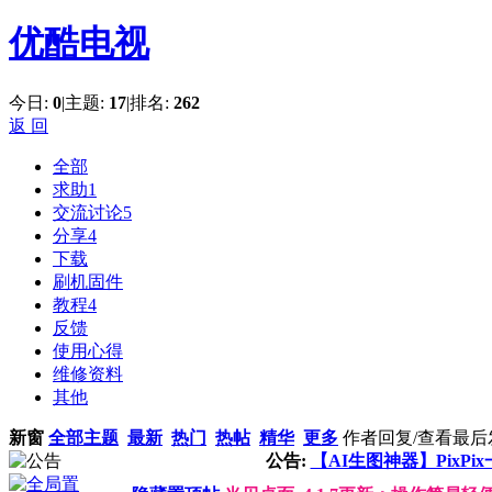
优酷电视
今日:
0
|
主题:
17
|
排名:
262
返 回
全部
求助
1
交流讨论
5
分享
4
下载
刷机固件
教程
4
反馈
使用心得
维修资料
其他
新窗
全部主题
最新
热门
热帖
精华
更多
作者
回复/查看
最后
公告:
【AI生图神器】PixP