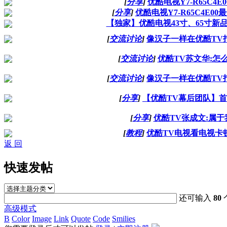
[
分享
]
优酷电视Y7-R65C4
[
分享
]
优酷电视Y7-R65C4E
【独家】优酷电视43寸、65寸新
[
交流讨论
]
像汉子一样在优酷TV
[
交流讨论
]
优酷TV苏文华:怎
[
交流讨论
]
像汉子一样在优酷TV
[
分享
]
【优酷TV幕后团队】首
[
分享
]
优酷TV张成文:属
[
教程
]
优酷TV电视看电视卡
返 回
快速发帖
还可输入
80
高级模式
B
Color
Image
Link
Quote
Code
Smilies