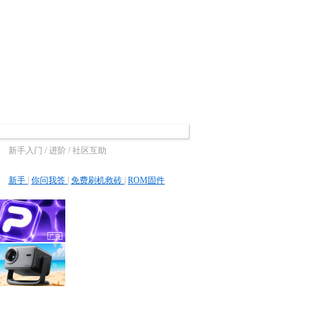
新手入门 / 进阶 / 社区互助
新手
|
你问我答
|
免费刷机救砖
|
ROM固件