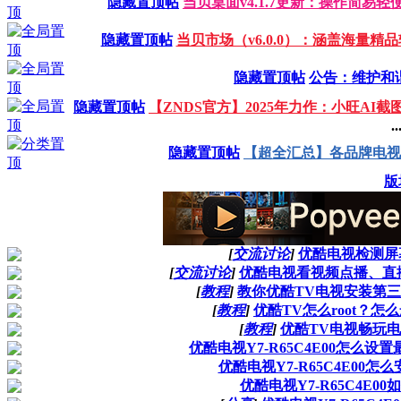
隐藏置顶帖
当贝桌面v4.1.7更新：操作简易轻
隐藏置顶帖
当贝市场（v6.0.0）：涵盖海量精
隐藏置顶帖
公告：维护和
隐藏置顶帖
【ZNDS官方】2025年力作：小旺AI截
..
隐藏置顶帖
【超全汇总】各品牌电视
版
[
交流讨论
]
优酷电视检测屏
[
交流讨论
]
优酷电视看视频点播、直
[
教程
]
教你优酷TV电视安装第
[
教程
]
优酷TV怎么root？
[
教程
]
优酷TV电视畅玩
优酷电视Y7-R65C4E00怎么设
优酷电视Y7-R65C4E00
优酷电视Y7-R65C4E0