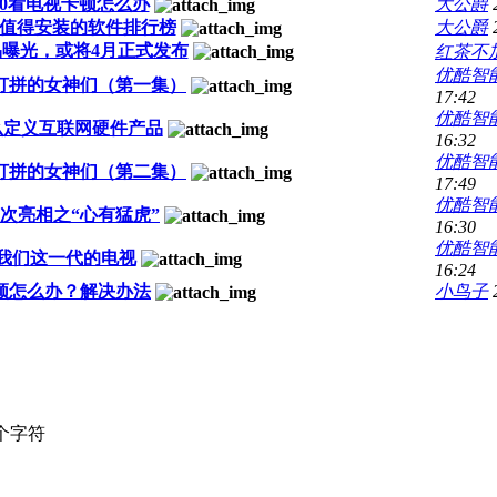
E00看电视卡顿怎么办
大公爵
00最值得安装的软件排行榜
大公爵
品曝光，或将4月正式发布
红茶不
优酷智
打拼的女神们（第一集）
17:42
优酷智
么定义互联网硬件产品
16:32
优酷智
打拼的女神们（第二集）
17:49
优酷智
次亮相之“心有猛虎”
16:30
优酷智
于我们这一代的电视
16:24
顿怎么办？解决办法
小鸟子
个字符