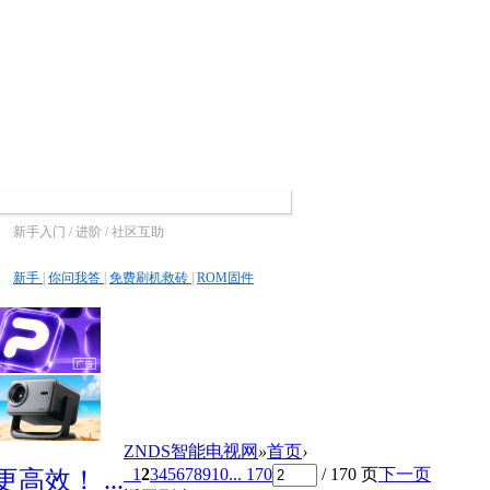
新手入门 / 进阶 / 社区互助
新手
|
你问我答
|
免费刷机救砖
|
ROM固件
ZNDS智能电视网
»
首页
›
1
2
3
4
5
6
7
8
9
10
... 170
/ 170 页
下一页
高效！ ...