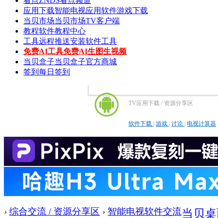
看点
ZNDS看点频道
应用下载
智能电视应用软件游戏下载
当贝市场
当贝市场TV客户端
教程
软件教程中心
工具
远程推送安装软件工具
免费AI工具
免费AI生图生视频
当贝盒子
当贝盒子官方商城
签到
每日签到
TV应用下载 / 资源分享区
软件下载
|
游戏
|
讨论
|
电视计算器
›
综合交流 / 资源分享区
›
智能电视软件交流
当贝桌面