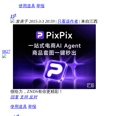
使用道具
举报
#
15
发表于 2015-3-3 20:59
|
只看该作者
|
来自江西
0827
很给力，ZNDS有你更精彩！
回复
支持
反对
使用道具
举报
#