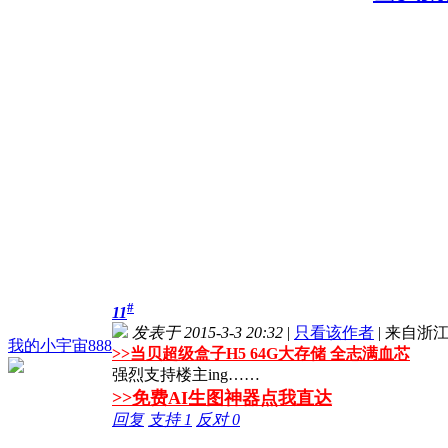
#
11
发表于 2015-3-3 20:32
|
只看该作者
|
来自浙
我的小宇宙888
>>
当贝超级盒子H5 64G大存储 全志满血芯
强烈支持楼主ing……
>>免费AI生图神器点我直达
回复
支持
1
反对
0