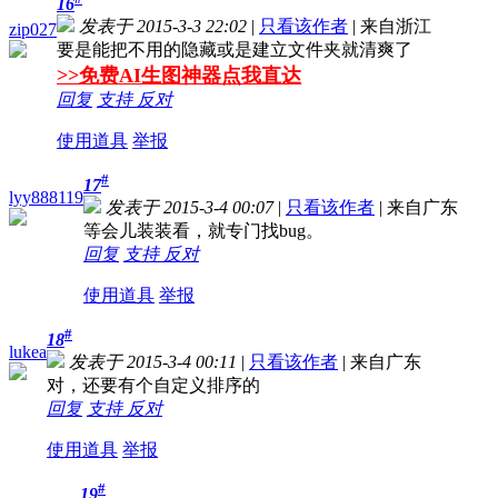
16
发表于 2015-3-3 22:02
|
只看该作者
|
来自浙江
zip027
要是能把不用的隐藏或是建立文件夹就清爽了
>>免费AI生图神器点我直达
回复
支持
反对
使用道具
举报
#
17
lyy888119
发表于 2015-3-4 00:07
|
只看该作者
|
来自广东
等会儿装装看，就专门找bug。
回复
支持
反对
使用道具
举报
#
18
lukea
发表于 2015-3-4 00:11
|
只看该作者
|
来自广东
对，还要有个自定义排序的
回复
支持
反对
使用道具
举报
#
19