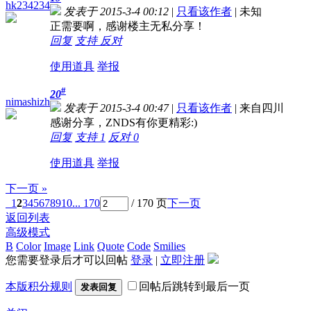
hk234234
发表于 2015-3-4 00:12
|
只看该作者
|
未知
正需要啊，感谢楼主无私分享！
回复
支持
反对
使用道具
举报
#
20
nimashizh
发表于 2015-3-4 00:47
|
只看该作者
|
来自四川
感谢分享，ZNDS有你更精彩:)
回复
支持
1
反对
0
使用道具
举报
下一页 »
1
2
3
4
5
6
7
8
9
10
... 170
/ 170 页
下一页
返回列表
高级模式
B
Color
Image
Link
Quote
Code
Smilies
您需要登录后才可以回帖
登录
|
立即注册
本版积分规则
回帖后跳转到最后一页
发表回复