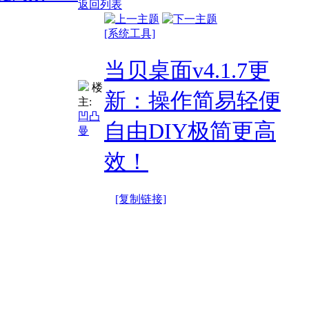
返回列表
[系统工具]
当贝桌面v4.1.7更
楼
新：操作简易轻便
主:
凹凸
自由DIY极简更高
曼
效！
[复制链接]