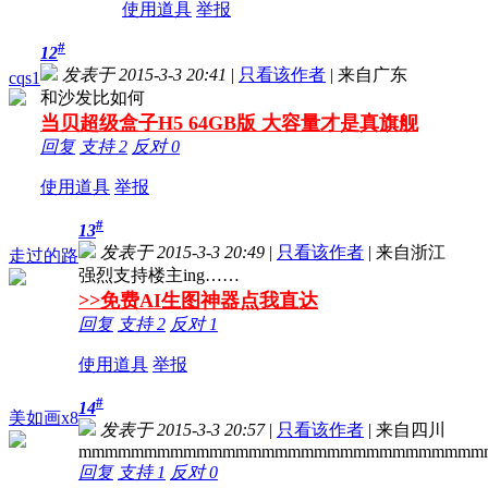
使用道具
举报
#
12
发表于 2015-3-3 20:41
|
只看该作者
|
来自广东
cqs1
和沙发比如何
当贝超级盒子H5 64GB版 大容量才是真旗舰
回复
支持
2
反对
0
使用道具
举报
#
13
发表于 2015-3-3 20:49
|
只看该作者
|
来自浙江
走过的路
强烈支持楼主ing……
>>免费AI生图神器点我直达
回复
支持
2
反对
1
使用道具
举报
#
14
美如画x8
发表于 2015-3-3 20:57
|
只看该作者
|
来自四川
mmmmmmmmmmmmmmmmmmmmmmmmmmmmmmm
回复
支持
1
反对
0