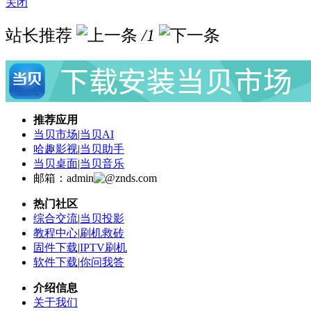
关闭
站长推荐
/1
推荐应用
当贝市场
|
当贝AI
哈趣影视
|
当贝助手
当贝桌面
|
当贝音乐
邮箱：admin
znds.com
热门社区
综合交流
|
当贝投影
教程中心
|
刷机救砖
固件下载
|
IPTV刷机
软件下载
|
你问我答
介绍信息
关于我们