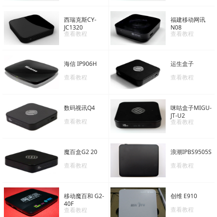
西瑞克斯CY-
福建移动网讯
JC1320
N08
查看教程
查看教程
海信 IP906H
运生盒子
查看教程
查看教程
数码视讯Q4
咪咕盒子MIGU-
JT-U2
查看教程
查看教程
魔百盒G2 20
浪潮IPBS9505S
查看教程
查看教程
移动魔百和 G2-
创维 E910
40F
查看教程
查看教程