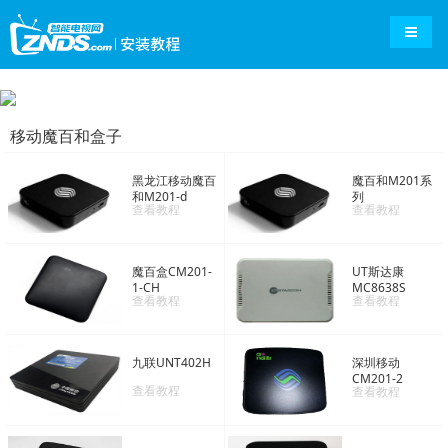
导航切
移动魔百和盒子
黑龙江移动魔百
魔百和M201系
和M201-d
列
查看教程
查看教程
魔百盒CM201-
UT斯达康
1-CH
MC8638S
查看教程
查看教程
九联UNT402H
深圳移动
CM201-2
查看教程
查看教程