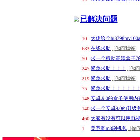
已解决问题
大佬给个hi3798mv100
10
在线求助
-[你问我答]
683
求一个移动高清盒子7的
50
紧急求助！！！
-[你
245
紧急求助
-[你问我答]
219
紧急求助！！！！！
75
安卓.9.0的盒子使用内
148
求一个安卓9.0的升级
140
大家有没有可以用电
460
美赛图m8刷机包
-[你
1