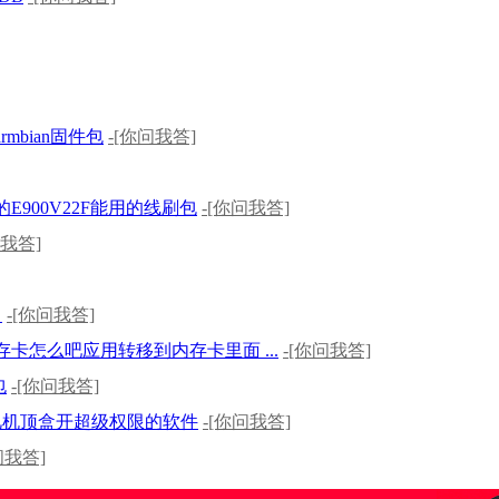
armbian固件包
-[你问我答]
E900V22F能用的线刷包
-[你问我答]
问我答]
！
-[你问我答]
存卡怎么吧应用转移到内存卡里面 ...
-[你问我答]
包
-[你问我答]
视机顶盒开超级权限的软件
-[你问我答]
问我答]