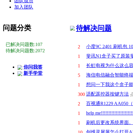
团队成员
加入团队
问题分类
待解决问题
已解决问题数:107
小度9C 2401 刷机包
2
待解决问题数:2072
斐讯N1盒子买了原装
1
长虹电视为什么这么
1
你问我答
新手学堂
海信电信融合智能终端 I
5
想问一下我这个盒子能
1
适配遥控器按键方法
300
百视通R1229 AA0
2
help me!!!!!!!!!!!!!!!!!!!!!!
1
刷机后更改系统界面。不
1
创维灵犀屏怎么打开A
10