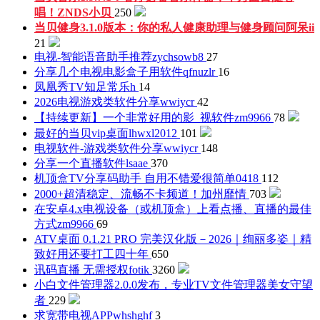
唱！
ZNDS小贝
250
当贝健身3.1.0版本：你的私人健康助理与健身顾问
阿呆ii
21
电视-智能语音助手推荐
zychsowb8
27
分享几个电视电影盒子用软件
qfnuzlr
16
凤凰秀TV
知足常乐h
14
2026电视游戏类软件分享
wwiycr
42
【持续更新】一个非常好用的影_视软件
zm9966
78
最好的当贝vip桌面
lhwxl2012
101
电视软件-游戏类软件分享
wwiycr
148
分享一个直播软件
lsaae
370
机顶盒TV分享码助手 自用不错
爱很简单0418
112
2000+超清稳定、流畅不卡频道！
加州靡情
703
在安卓4.x电视设备（或机顶盒）上看点播、直播的最佳
方式
zm9966
69
ATV桌面 0.1.21 PRO 完美汉化版－2026｜绚丽多姿｜精
致好用
还要打工四十年
650
讯码直播 无需授权
fotik
3260
小白文件管理器2.0.0发布，专业TV文件管理器
美女守望
者
229
求宽带电视APP
whshghf
3