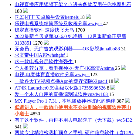
电视直播应用频频下架？点进来多款应用任你挑
魔刹石
188
[7.23]打开安卓原生设置
kernels
18
乐视电视系统精简系统及教程分享
wwiycr
47
稳定直播软件 速度快
飞天鸟
1700
2022最新当贝桌面3.6.6.0 纯净版，12月重新修正更新
3133851
1270
无会员、无广告的观影利器——OK影视
jinhaibo88
31
求宽带中国APP
whshghf
1
求一款电视分屏软件
海强生
1
个人推荐分享，看电视神器-无广4K高清
Arsima
25
电视-电竞体育直播软件分享
wwiycr
123
一款各大TV视频点播App的缓存清除器
pacif
18
AT4K Launcher0.99高级汉化版
17355986526
8
发一个本人自用的直播源测试软件
ynzdw168
15
MX Player Pro 1.7.31，本地播放神器
彼此的羁绊
387
低调进入，一款放心使用永不会被删除的视频软件
茅山
小道士
4850
有了这个软件，再也不用去电影院了（无下载）
wc5432
541
两款专业精准检测机顶盒／手机_硬件信息软件（含CPU