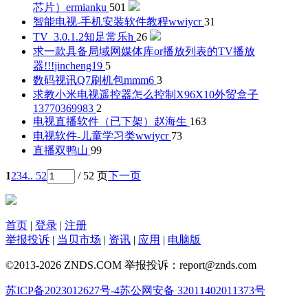
芯片）
ermianku
501
智能电视-手机安装软件教程
wwiycr
31
TV_3.0.1.2
知足常乐h
26
求一款具备局域网媒体库or播放列表的TV播放
器!!!
jincheng19
5
数码视讯Q7刷机包
mmm6
3
求教小米电视遥控器怎么控制X96X10外贸盒子
13770369983
2
电视直播软件（已下架）
赵海生
163
电视软件-儿童学习类
wwiycr
73
直播
双鸭山
99
1
2
3
4
.. 52
/ 52 页
下一页
首页
|
登录
|
注册
举报投诉
|
当贝市场
|
资讯
|
应用
|
电脑版
©2013-2026 ZNDS.COM 举报投诉：report@znds.com
苏ICP备2023012627号-4
苏公网安备 32011402011373号