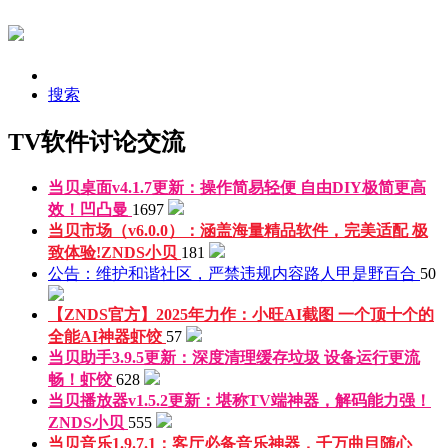
搜索
TV软件讨论交流
当贝桌面v4.1.7更新：操作简易轻便 自由DIY极简更高
效！
凹凸曼
1697
当贝市场（v6.0.0）：涵盖海量精品软件，完美适配 极
致体验!
ZNDS小贝
181
公告：维护和谐社区，严禁违规内容
路人甲是野百合
50
【ZNDS官方】2025年力作：小旺AI截图 一个顶十个的
全能AI神器
虾饺
57
当贝助手3.9.5更新：深度清理缓存垃圾 设备运行更流
畅！
虾饺
628
当贝播放器v1.5.2更新：堪称TV端神器，解码能力强！
ZNDS小贝
555
当贝音乐1.9.7.1：客厅必备音乐神器，千万曲目随心