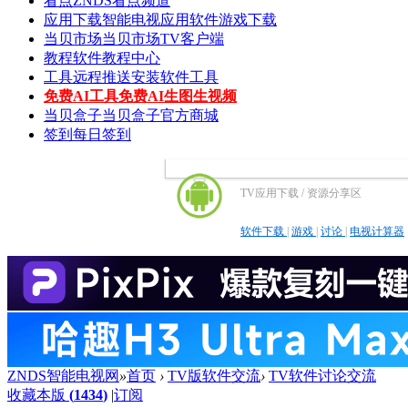
看点
ZNDS看点频道
应用下载
智能电视应用软件游戏下载
当贝市场
当贝市场TV客户端
教程
软件教程中心
工具
远程推送安装软件工具
免费AI工具
免费AI生图生视频
当贝盒子
当贝盒子官方商城
签到
每日签到
TV应用下载 / 资源分享区
软件下载
|
游戏
|
讨论
|
电视计算器
ZNDS智能电视网
»
首页
›
TV版软件交流
›
TV软件讨论交流
收藏本版
(
1434
)
|
订阅