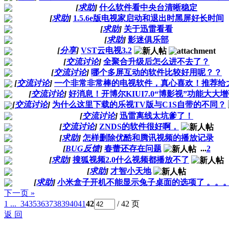
[
求助
]
什么软件看中央台清晰稳定
[
求助
]
1.5.6e版电视家启动和退出时黑屏好长时间
[
求助
]
关于迅雷看看
[
求助
]
影迷俱乐部
[
分享
]
VST云电视3.2
[
交流讨论
]
全聚合升级后怎么进不去了？
[
交流讨论
]
哪个多屏互动的软件比较好用呢？？
[
交流讨论
]
一个非常非常棒的电视软件，真心喜欢！推荐给
[
交流讨论
]
好消息！开博尔KIUI7.0“博影视”功能大大
[
交流讨论
]
为什么这里下载的乐视TV版与C1S自带的不同？
[
交流讨论
]
迅雷离线太坑爹了！
[
交流讨论
]
ZNDS的软件很好啊，
[
求助
]
怎样删除优酷和腾讯视频的播放记录
[
BUG反馈
]
春蕾还存在问题
...
2
[
求助
]
搜狐视频2.0什么视频都播放不了
[
求助
]
才智小天地
[
求助
]
小米盒子开机不能显示兔子桌面的选项了 。。
下一页 »
1 ...
34
35
36
37
38
39
40
41
42
/ 42 页
返 回