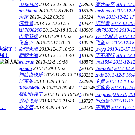
19980423
2013-12-23 20:35
7
23859
夏之未至
2013-12-
anshimao
2013-12-25 08:33
0
15388
anshimao
2013-12-2
永夜
2013-12-22 09:56
1
16124
小雨
2013-12-22 17
沉默着
2013-12-19 21:55
2
19381
沉默着
2013-12-20 
ldh7838296
2013-12-18 13:18
4
18809
ldh7838296
2013-12
出卖节操
2013-8-29 14:52
5
20322
VST全聚合
2013-12
飞鱼☆
2013-12-17 20:45
3
19028
飞鱼☆
2013-12-18
大家了！
面朝大海
2013-12-17 10:56
1
18412
jzwyg
2013-12-17 1
增强！
面朝大海
2013-12-13 11:40
3
18439
王不留行
2013-12-
waterup
2013-12-5 19:58
4
18578
lmx1554
2013-12-12
goman
2013-8-29 14:52
2
20425
lhevdo88
2013-12-9
神仙也快乐
2013-11-30 15:11
6
20232
znds
2013-12-5 16:4
洋葱头
2013-8-29 14:53
2
22809
文贵
2013-12-4 16:
呀麻袋
2013-11-23 
385884680
2013-11-3 09:42
11
41246
智能电视王
2013-11-15 19:59
7
20504
rongrong091210
201
浪花飞舟
2013-11-17 21:43
凹凸曼
2013-11-17 
1
19727
。。
仓老师
2013-8-29 14:53
1
22186
王团团
2013-11-6 1