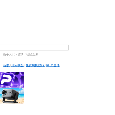
新手入门 / 进阶 / 社区互助
新手
|
你问我答
|
免费刷机救砖
|
ROM固件