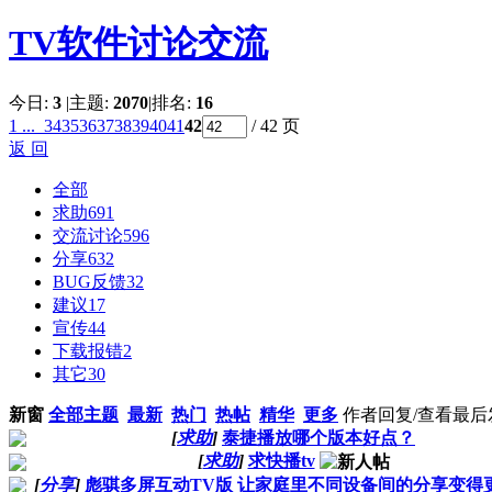
TV软件讨论交流
今日:
3
|
主题:
2070
|
排名:
16
1 ...
34
35
36
37
38
39
40
41
42
/ 42 页
返 回
全部
求助
691
交流讨论
596
分享
632
BUG反馈
32
建议
17
宣传
44
下载报错
2
其它
30
新窗
全部主题
最新
热门
热帖
精华
更多
作者
回复/查看
最后
[
求助
]
泰捷播放哪个版本好点？
[
求助
]
求快播tv
[
分享
]
彪骐多屏互动TV版 让家庭里不同设备间的分享变得