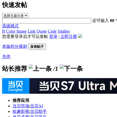
快速发帖
还可输入
80
高级模式
B
Color
Image
Link
Quote
Code
Smilies
您需要登录后才可以发帖
登录
|
立即注册
本版积分规则
发表帖子
关闭
站长推荐
/1
推荐应用
当贝市场
|
当贝AI
哈趣影视
|
当贝助手
当贝桌面
|
当贝音乐