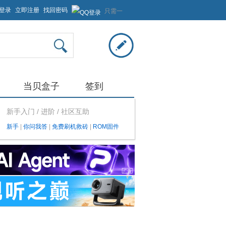
登录
立即注册
找回密码
只需一
步，快
速开始
当贝盒子
签到
新手入门 / 进阶 / 社区互助
新手
|
你问我答
|
免费刷机救砖
|
ROM固件