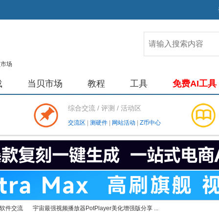
载
当贝市场
教程
工具
免费AI工具
综合交流 / 评测 / 活动区
交流区
|
测硬件
|
网站活动
|
Z币中心
软件交流
宇宙最强视频播放器PotPlayer美化增强版分享 ...