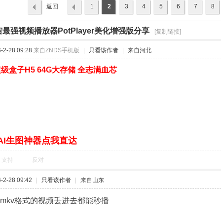
返回
1
2
3
4
5
6
7
8
列表
最强视频播放器PotPlayer美化增强版分享
›
[复制链接]
2-28 09:28
来自ZNDS手机版
|
只看该作者
|
来自河北
级盒子H5 64G大存储 全志满血芯
AI生图神器点我直达
支持
反对
2-28 09:42
|
只看该作者
|
来自山东
、mkv格式的视频丢进去都能秒播