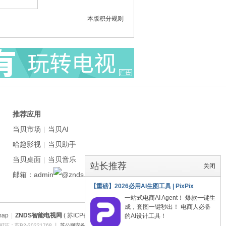
本版积分规则
推荐应用
当贝市场
|
当贝AI
哈趣影视
|
当贝助手
当贝桌面
|
当贝音乐
站长推荐
关闭
邮箱：admin
znds.com
【重磅】2026必用AI生图工具 | PixPix
一站式电商AI Agent！ 爆款一键生
成，套图一键秒出！ 电商人必备
map
|
ZNDS智能电视网
( 苏ICP备2023012627号 )
的AI设计工具！
证：苏B2-20221768 丨
苏公网安备 32011402011373号