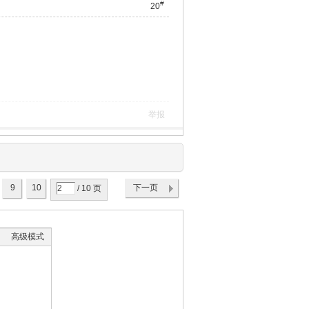
#
20
举报
9
10
下一页
/ 10 页
高级模式