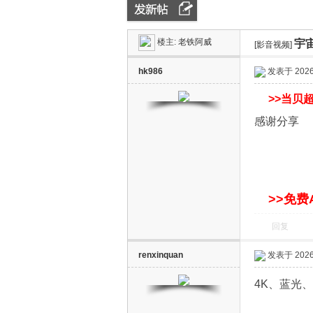
楼主:
老铁阿威
宇宙
ZN
»
›
[影音视频]
›
hk986
发表于 2026-
>>
当贝超
感谢分享
D
>>免费
回复
renxinquan
发表于 2026-
4K、蓝光