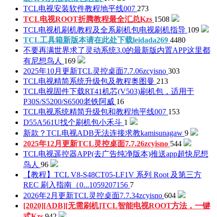
TCL电视安装软件教程
地平线007
273
TCL电视ROOT折腾教程最全汇总
Kzs
1508
TCL电视机刷机教程及全系刷机包
电视刷机指导
109
TCL工具箱新版本请在此处下载
leidada269
4480
不要再满世界求了灵动系统3.0的最新版内置APP这里都
有
尼想鸟人
169
2025年10月更新TCL灵控桌面7.7.06
zcyisno
303
TCL电视精简系统升级包及教程
奥图曼
213
TCL电视固件下载RT41机芯(V503)刷机包，适用于
P30S/S5200/S6500
老铁阿威
16
TCL电视系统精简升级包和教程
地平线007
153
D55A561U找个刷机包
小禾斗
1
新款？TCL电视ADB无法连接求教
kamisunagaw
9
2025年12月更新TCL灵控桌面7.7.26
zcyisno
544
TCL电视遥控器APP(去广告纯净版本)推送app超快
尼想
鸟人
96
【教程】TCL V8-S48CT05-LF1V 系列 Root 及第三方
REC 刷入指南（0...
1059207156
7
2026年2月更新TCL灵控桌面7.7.34
zcyisno
604
[2020][ADB][无需刷机]TCL智能电视ROOT方法，一键
式
Kzs
942