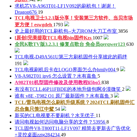
求机芯V8-A963T01-LF1V092的刷机包！谢谢！
Dragon676
19
TCL电视卫士3.2.1版分享！安装第三方软件、当贝市场
更方便！
eswgdeh
1793
史上最好用的TCL刷机包--大刀ROM
大刀工作室
3856
[原创]完美提取TCL电视bin固件
Kzs
1007
全民K歌TV版3.2.3.1 修复点歌台 免会员
qerqwer123
630
TCL电视-D49A561U第三方刷机固件分享
彼此的羁绊
191
TCL电视刷机后卡在LOGO界面怎么办
hmily004
9
V8-A982T01 ipv6 怎么设置？
水有嘉鱼
5
A982T01机型固件修改及使用教程
li5bo5
838
有没有TCLL46P11FBDE的本地升级包啊
冷漠微笑
2
谁有 v8E -T982 O1 原厂最新固件？
水有嘉鱼
3
TCL/雷鸟电视怎么刷机升级系统？2024TCL刷机固件汇
总合集
只羡江中鸳
54
新买的CL电视要不要刷机？
水无优子
11
请问电视如何访问电脑分享的文件？
53956
8
TCL固件V8-T800T11-LF1V097 精简去更新去广告优化
+灵控桌面
zztg284234
49