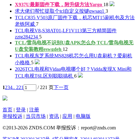
X937U最新固件下载，附升级方法
Yargo
18
求大佬们帮忙提取个tcl自定义按键
qwsaq1
3
TCLC835 V503原厂固件下载，机芯MT15刷机包及方法
老铁阿威
7
TCL电视V8-S38AT01-LF1V113第三方精简固件
zztg284234
5
TCL/雷鸟电视不识别U盘APK怎么办 TCL/雷鸟电视无
U盘安装教程
eswgdeh
12
TCL电视东芝系统MS828机芯怎么用U盘刷机？
爱刷机
小格格
5
2026TCL电视和Vidaa电视哪个好？Vidda发现X Mini和
TCL电视T6L区别
聪聪搞机
6
1
2
3
4
.. 221
/ 221 页
下一页
首页
|
登录
|
注册
举报投诉
|
当贝市场
|
资讯
|
应用
|
电脑版
©2013-2026 ZNDS.COM 举报投诉：report@znds.com