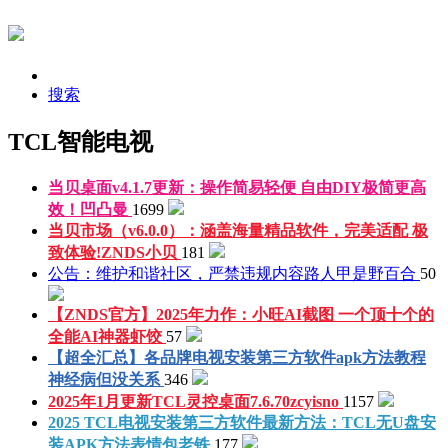
搜索
TCL智能电视
当贝桌面v4.1.7更新：操作简易轻便 自由DIY极简更高
效！
凹凸曼
1699
当贝市场（v6.0.0）：涵盖海量精品软件，完美适配 极
致体验!
ZNDS小贝
181
公告：维护和谐社区，严禁违规内容
路人甲是野百合
50
【ZNDS官方】2025年力作：小旺AI截图 一个顶十个的
全能AI神器
虾饺
57
【超全汇总】各品牌电视安装第三方软件apk方法教程
神经病但没关系
346
2025年1月更新TCL灵控桌面7.6.70
zcyisno
1157
2025 TCL电视安装第三方软件最新方法：TCL无U盘安
装APK方法
表情包老铁
177