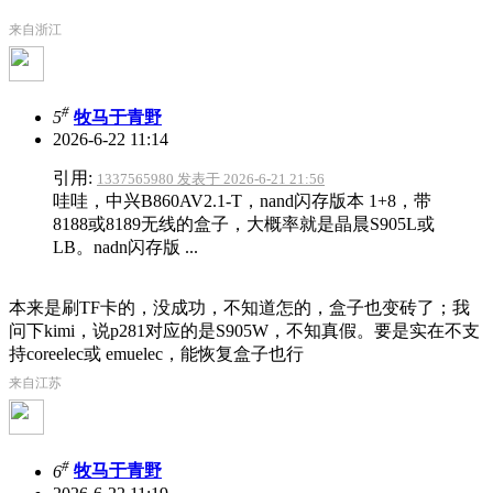
来自浙江
#
5
牧马于青野
2026-6-22 11:14
引用:
1337565980 发表于 2026-6-21 21:56
哇哇，中兴B860AV2.1-T，nand闪存版本 1+8，带
8188或8189无线的盒子，大概率就是晶晨S905L或
LB。nadn闪存版 ...
本来是刷TF卡的，没成功，不知道怎的，盒子也变砖了；我
问下kimi，说p281对应的是S905W，不知真假。要是实在不支
持coreelec或 emuelec，能恢复盒子也行
来自江苏
#
6
牧马于青野