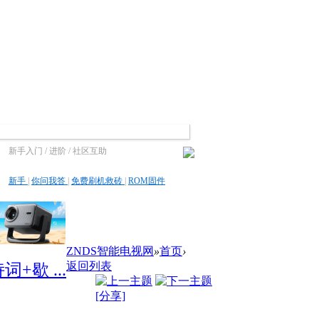
新手入门 / 进阶 / 社区互助
新手
|
你问我答
|
免费刷机救砖
|
ROM固件
ZNDS智能电视网
»
首页
›
返回列表
歇 ...
[分享]