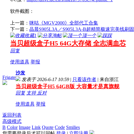
软件截图：
上一篇：
咪咕《MGV2000》全部代工合集
下一篇：
晶晨S905L3A／S905L3A-B超精简极速完美线
收藏
1
淘帖
顶一个
踩
当贝超级盒子H5 64G大存储 全志满血芯
回复
使用道具
举报
沙发
Frigate
发表于 2026-6-17 10:59
|
只看该作者
|
来自浙江
当贝超级盒子H5 64GB版 大容量才是真旗舰
回复
支持
反对
使用道具
举报
返回列表
高级模式
B
Color
Image
Link
Quote
Code
Smilies
您需要登录后才可以回帖
登录
|
立即注册