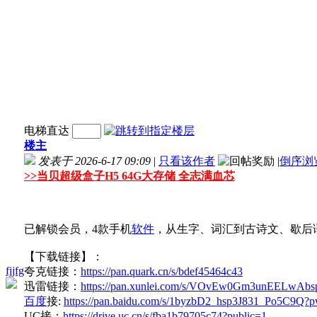
电梯直达
楼主
发表于 2026-6-17 09:09
|
只看该作者
|
倒序浏
>>
当贝超级盒子H5 64G大存储 全志满血芯
已解锁会员，4款手机
软件
，从生字、词汇到古诗文、歇后
【下载链接】：
fjjfg
夸克链接：
https://pan.quark.cn/s/bdef45464c43
迅雷链接：
https://pan.xunlei.com/s/VOvEw0Gm3unEELwA
百度
接:
https://pan.baidu.com/s/1byzbD2_hsp3J831_Po5C9Q?
UC接：
https://drive.uc.cn/s/fba1b79705c74?public=1