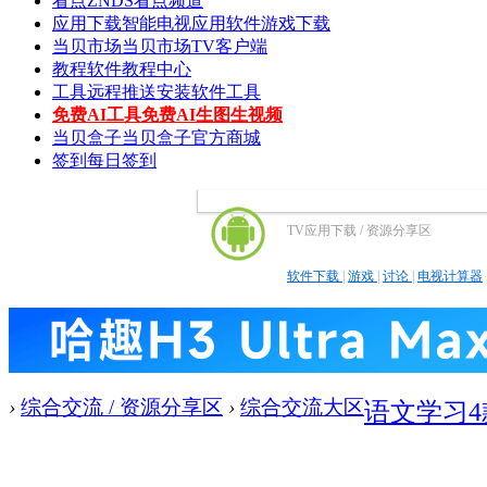
看点
ZNDS看点频道
应用下载
智能电视应用软件游戏下载
当贝市场
当贝市场TV客户端
教程
软件教程中心
工具
远程推送安装软件工具
免费AI工具
免费AI生图生视频
当贝盒子
当贝盒子官方商城
签到
每日签到
TV应用下载 / 资源分享区
软件下载
|
游戏
|
讨论
|
电视计算器
›
综合交流 / 资源分享区
›
综合交流大区
语文学习4