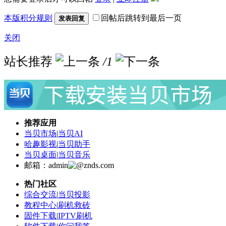
本版积分规则
回帖后跳转到最后一页
发表回复
关闭
站长推荐
/1
推荐应用
当贝市场
|
当贝AI
哈趣影视
|
当贝助手
当贝桌面
|
当贝音乐
邮箱：admin
znds.com
热门社区
综合交流
|
当贝投影
教程中心
|
刷机救砖
固件下载
|
IPTV刷机