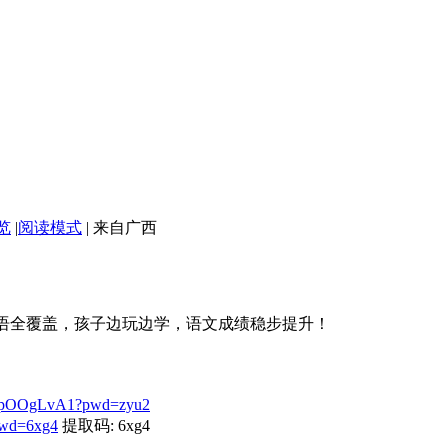
览
|
阅读模式
|
来自广西
语全覆盖，孩子边玩边学，语文成绩稳步提升！
bspOOgLvA1?pwd=zyu2
pwd=6xg4
提取码: 6xg4