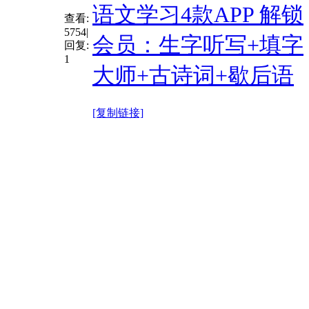
语文学习4款APP 解锁
查看:
5754
|
会员：生字听写+填字
回复:
1
大师+古诗词+歇后语
[复制链接]