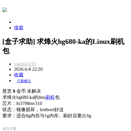
搜索
[盒子求助] 求烽火hg680-ka的Linux刷机
包
xiaoliu1233
2026-6-8 22:20
收藏
只看楼主
悬赏
8
金币
未解决
求烽火hg680-ka的linu
刷机
包
芯片：hi3798mv310
状态：镜像损坏，fastboot好这
要求：适合8g内存与1g内存。刷好后要占6g
来自甘肃