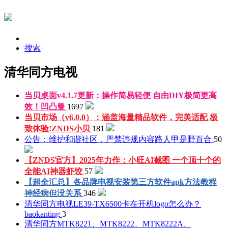
搜索
清华同方电视
当贝桌面v4.1.7更新：操作简易轻便 自由DIY极简更高
效！
凹凸曼
1697
当贝市场（v6.0.0）：涵盖海量精品软件，完美适配 极
致体验!
ZNDS小贝
181
公告：维护和谐社区，严禁违规内容
路人甲是野百合
50
【ZNDS官方】2025年力作：小旺AI截图 一个顶十个的
全能AI神器
虾饺
57
【超全汇总】各品牌电视安装第三方软件apk方法教程
神经病但没关系
346
清华同方电视LE39-TX6500卡在开机logo怎么办？
baokanting
3
清华同方MTK8221、MTK8222、MTK8222A、