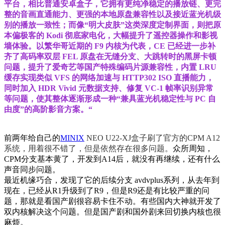
平台，相比普通安卓盒子，它拥有更纯净稳定的播放链、更完
整的音画直通能力、更强的本地原盘兼容性以及接近蓝光机级
别的播放一致性；而像“明大皮肤”这类深度定制界面，则把原
本偏极客的 Kodi 彻底家电化，大幅提升了遥控器操作和影视
墙体验。以繁华哥近期的 F9 内核为代表，CE 已经进一步补
齐了高码率双层 FEL 原盘在无缝分支、大跳转时的黑屏卡顿
问题，提升了爱奇艺等国产特殊编码片源兼容性，内置 LRU
缓存实现类似 VFS 的网络加速与 HTTP302 ISO 直播能力，
同时加入 HDR Vivid 元数据支持、修复 VC-1 帧率识别异常
等问题，使其整体逐渐形成一种“兼具蓝光机稳定性与 PC 自
由度”的高阶影音方案。“
前两年给自己的
MINIX
NEO U22-XJ盒子刷了官方的CPM A12
系统，用着很不错了，但是依然存在很多问题。
众所周知，
CPM分支基本黄了，开发到A14后，就没有再继续，还有什么
声音同步问题。
最近机缘巧合，发现了它的后续分支 avdvplus系列，从去年到
现在，已经从R1升级到了R9，但是R9还是有比较严重的问
题，那就是看国产剧很容易卡住不动。有些国内大神就开发了
双内核解决这个问题。但是国产剧和国外剧来回切换内核也很
麻烦。