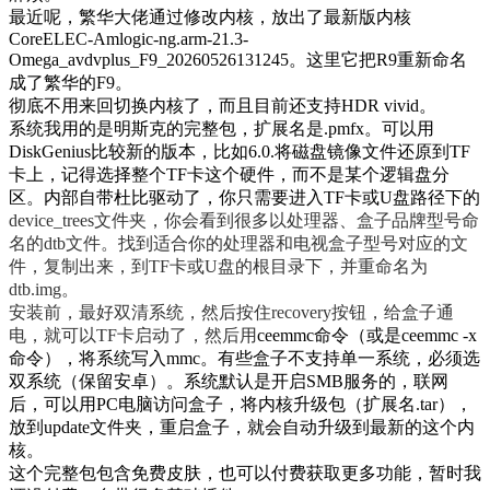
最近呢，繁华大佬通过修改内核，放出了最新版内核
CoreELEC-Amlogic-ng.arm-21.3-
Omega_avdvplus_F9_20260526131245。这里它把R9重新命名
成了繁华的F9。
彻底不用来回切换内核了，而且目前还支持HDR vivid。
系统我用的是明斯克的完整包，扩展名是.pmfx。可以用
DiskGenius比较新的版本，比如6.0.将磁盘镜像文件还原到TF
卡上，记得选择整个TF卡这个硬件，而不是某个逻辑盘分
区。内部自带杜比驱动了，你只需要
进入TF卡或U盘路径下的
device_trees文件夹，你会看到很多以处理器、盒子品牌型号命
名的dtb文件。找到适合你的处理器和电视盒子型号对应的文
件，复制出来，到TF卡或U盘的根目录下，并重命名为
dtb.img。
安装前，最好双清系统，然后按住recovery按钮，给盒子通
电，就可以TF卡启动了，然后用
ceemmc命令（或是ceemmc -x
命令），将系统写入mmc。有些盒子不支持单一系统，必须选
双系统（保留安卓）。
系统默认是开启SMB服务的，联网
后，可以用PC电脑访问盒子，将内核升级包（扩展名.tar），
放到update文件夹，重启盒子，就会自动升级到最新的这个内
核。
这个完整包包含免费皮肤，也可以付费获取更多功能，暂时我