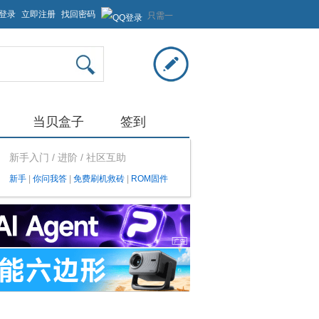
登录
立即注册
找回密码
只需一
步，快
速开始
当贝盒子
签到
新手入门 / 进阶 / 社区互助
新手
|
你问我答
|
免费刷机救砖
|
ROM固件