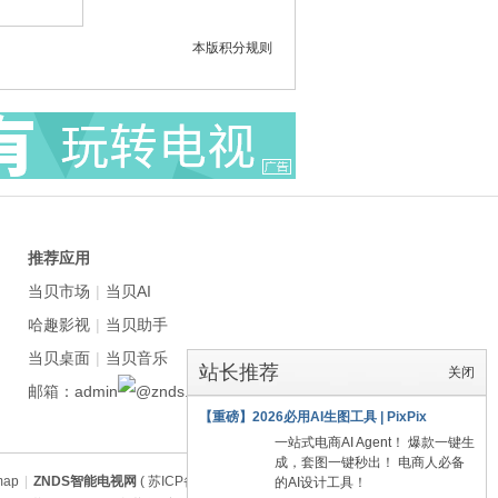
本版积分规则
推荐应用
当贝市场
|
当贝AI
哈趣影视
|
当贝助手
当贝桌面
|
当贝音乐
站长推荐
关闭
邮箱：admin
znds.com
【重磅】2026必用AI生图工具 | PixPix
一站式电商AI Agent！ 爆款一键生
成，套图一键秒出！ 电商人必备
map
|
ZNDS智能电视网
( 苏ICP备2023012627号 )
的AI设计工具！