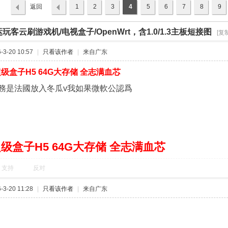
返回
1
2
3
4
5
6
7
8
9
列表
玩客云刷游戏机/电视盒子/OpenWrt，含1.0/1.3主板短接图
›
[复
3-20 10:57
|
只看该作者
|
来自广东
级盒子H5 64G大存储 全志满血芯
務是法國放入冬瓜v我如果微軟公認爲
级盒子H5 64G大存储 全志满血芯
支持
反对
3-20 11:28
|
只看该作者
|
来自广东