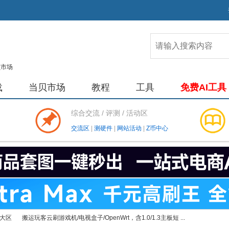
载
当贝市场
教程
工具
免费AI工具
综合交流 / 评测 / 活动区
交流区
|
测硬件
|
网站活动
|
Z币中心
大区
搬运玩客云刷游戏机/电视盒子/OpenWrt，含1.0/1.3主板短 ...