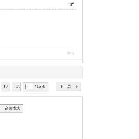
#
40
举报
10
... 15
下一页
/ 15 页
高级模式