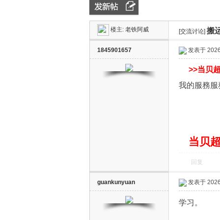
楼主:
老铁阿威
搬运
ZN
»
›
[交流讨论]
›
1845901657
发表于 2026-
>>
当贝超
我的服務服
D
当贝超
回复
guankunyuan
发表于 2026-
学习。