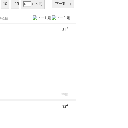
10
... 15
下一页
/ 15 页
制链接]
#
31
举报
#
32