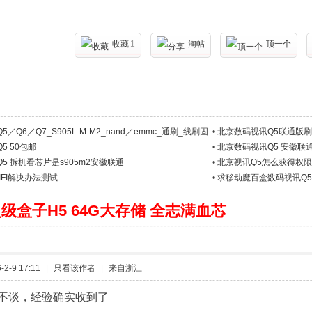
收藏
1
淘帖
顶一个
／Q6／Q7_S905L-M-M2_nand／emmc_通刷_线刷固
•
北京数码视讯Q5联通版刷
5 50包邮
•
北京数码视讯Q5 安徽联通
5 拆机看芯片是s905m2安徽联通
•
北京视讯Q5怎么获得权限
IFI解决办法测试
•
求移动魔百盒数码视讯Q
级盒子H5 64G大存储 全志满血芯
2-9 17:11
|
只看该作者
|
来自浙江
不谈，经验确实收到了