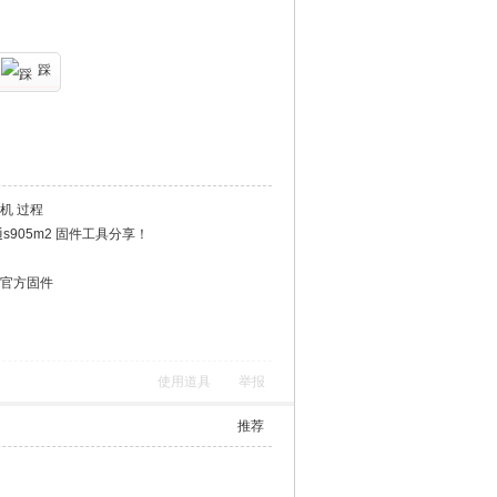
踩
机 过程
s905m2 固件工具分享！
5官方固件
使用道具
举报
推荐