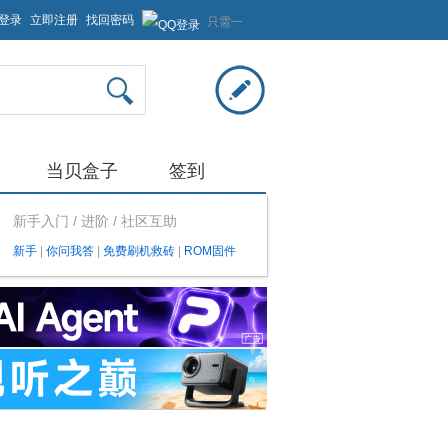
登录
立即注册
找回密码
只需一
步，快
速开始
当贝盒子
签到
新手入门 / 进阶 / 社区互助
新手
|
你问我答
|
免费刷机救砖
|
ROM固件