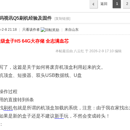
返回
1
2
列表
码视讯Q5刷机经验及固件
›
[复制链接]
2-8 21:18
|
只看该作者
|
来自山东
级盒子H5 64G大存储 全志满血芯
本帖最后由 八云红 于 2026-2-9 17:10 编辑
写了，这篇是关于如何将废弃机顶盒利用起来的文。
机顶盒、短接器、双头USB数据线、U盘
操作过程
用的直接转到6条
找
刷机
包就是所谓的机顶盒加载的系统，注意：由于我在家找出
如果是新的盒子还是不建议
新手
玩，不然会变成砖头！
：