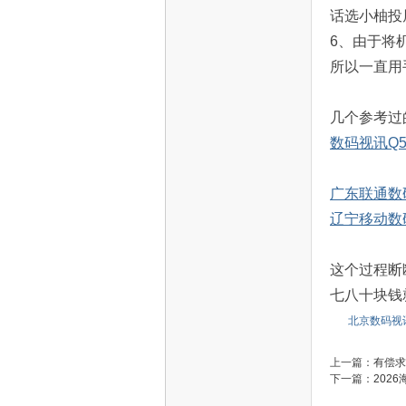
话选小柚投
6、由于将
所以一直用
几个参考过
数码视讯Q5
电
广东联通数码
辽宁移动数码
这个过程断
七八十块钱
北京数码视
视
上一篇：
有偿求
下一篇：
2026