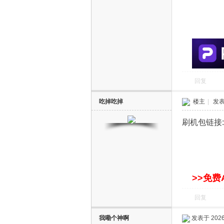
回复
吃掉吃掉
楼主
|
发表于
刷机包链接
>>免费
回复
我嘞个神啊
发表于 2026-