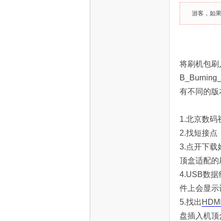
S
游客，如
将刷机包刷
B_Burning_
有不同的版
智
1.北京数码
2.找短接
3.点开下载
顶盒适配的
4.USB
件上会显示
5.找出
HDM
能
盘插入机顶