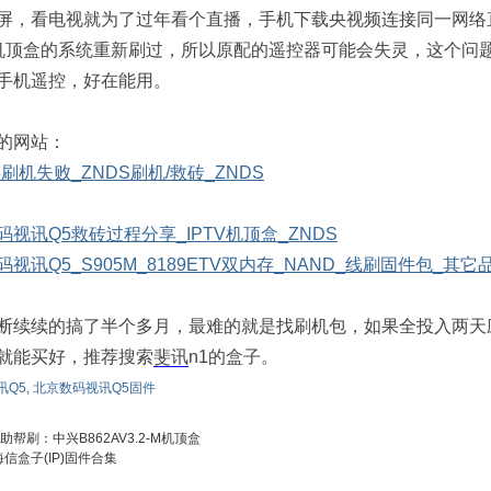
屏，看电视就为了过年看个直播，手机下载央视频连接同一网络
机顶盒的系统重新刷过，所以原配的遥控器可能会失灵，这个问
手机遥控，好在能用。
的网站：
刷机失败_ZNDS刷机/救砖_ZNDS
视讯Q5救砖过程分享_IPTV机顶盒_ZNDS
视讯Q5_S905M_8189ETV双内存_NAND_线刷固件包_其它
断续续的搞了半个多月，最难的就是找刷机包，如果全投入两天
就能买好，推荐搜索
斐讯
n1的盒子。
讯Q5
,
北京数码视讯Q5固件
助帮刷：中兴B862AV3.2-M机顶盒
海信盒子(IP)固件合集