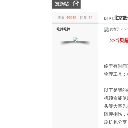
北京数
查看:
46046
|
回复:
32
ZN
»
›
[分享]
›
吃掉吃掉
发表于 2026-
>>
当贝超
终于有时间
物理工具：
D
以下是我的
机顶盒能使
头等大事先
随便捯饬，
刷机包分享