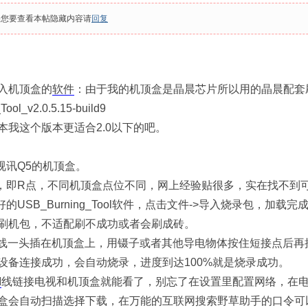
果您要查看本帖隐藏内容请
回复
入机顶盒的
软件
：由于我的机顶盒是晶晨芯片所以用的晶晨配套
Tool_v2.0.5.15-build9
本我这个版本更适合2.0以下的吧。
视讯Q5的机顶盒。
点，即R点，不同机顶盒点位不同，网上经验贴很多，实在找不到
好的USB_Burning_Tool软件，点击文件->导入烧录包，
刷机包，不适配刷不成功或者会刷成砖。
数据线一头插在机顶盒上，用镊子或者其他导电物体按住短接点后再接
设备连接成功，会自动烧录，进度到达100%就是烧录成功。
I
线链接电视和机顶盒就能看了，别忘了在设置里配置网络，在电脑
盒会自动扫描选择下载，在万能的互联网搜索野草助手的口令可