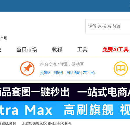
载
当贝市场
教程
工具
免费AI工具
综合交流 / 评测 / 活动区
交流区
|
测硬件
|
网站活动
|
Z币中心
S刷机/救砖
北京数码视讯Q5刷机经验及固件