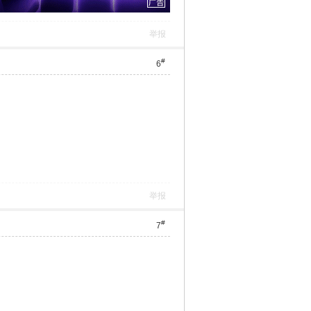
举报
#
6
举报
#
7