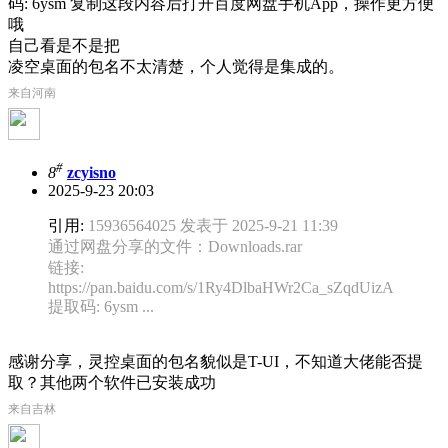
码: 6ysm 复制这段内容后打开百度网盘手机App，操作更方便
哦
自己看是不是把
凌空桌面的包名不太清楚，个人觉得是集成的。
来自河南
#
8
zcyisno
2025-9-23 20:03
引用:
15936564025 发表于 2025-9-21 11:39
通过网盘分享的文件：Downloads.rar
链接:
https://pan.baidu.com/s/1Ry4DlbaHWr2Ca_sZqdUizA
提取码: 6ysm ...
感谢分享，灵控桌面的包名貌似是T-UI，不知道大佬能否提
取？其他两个软件已安装成功
来自吉林