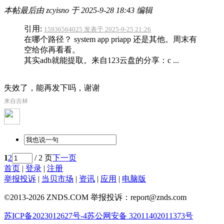
本帖最后由 zcyisno 于 2025-9-28 18:43 编辑
引用:
15936564025 发表于 2025-9-25 21:26
在哪个路径？ system app priapp 还是其他。周末有
空给你再看看。
其实adb就能提取。来自123云盘的分享：c ...
失效了，能再发下吗，谢谢
来自吉林
1
2
/ 2 页
下一页
首页
|
登录
|
注册
举报投诉
|
当贝市场
|
资讯
|
应用
|
电脑版
©2013-2026 ZNDS.COM 举报投诉：report@znds.com
苏ICP备2023012627号-4
苏公网安备 32011402011373号