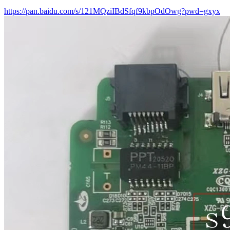
https://pan.baidu.com/s/121MQziIBdSfqf9kbpOdOwg?pwd=gxyx