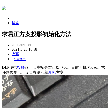
搜索
求君正方案投影初始化方法
2630809138
2021-3-28 18:58
收藏
只看楼主
DLP便携
投影
仪。安卓板是君正JZ4780。目前开机卡logo。求
强制恢复出厂设置办法活着
刷机
方案