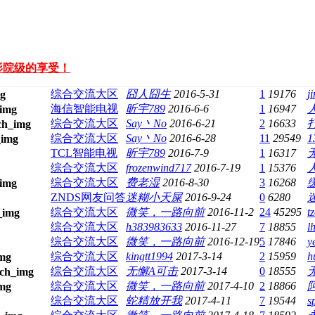
影院级的享受！
综合交流大区
囧人囧生
2016-5-31
1
19176
j
海信智能电视
昕宇789
2016-6-6
1
16947
综合交流大区
Say丶No
2016-6-21
2
16633
综合交流大区
Say丶No
2016-6-28
11
29549
1
TCL智能电视
昕宇789
2016-7-9
1
16317
综合交流大区
frozenwind717
2016-7-19
1
15376
综合交流大区
费老湿
2016-8-30
3
16268
ZNDS网友问答
迷糊小天屎
2016-9-24
0
6280
综合交流大区
微笑，一路向前
2016-11-2
24
45295
t
综合交流大区
h383983633
2016-11-27
7
18855
l
综合交流大区
微笑，一路向前
2016-12-19
5
17846
y
综合交流大区
kingtt1994
2017-3-14
2
15959
h
综合交流大区
无懈A可击
2017-3-14
0
18555
综合交流大区
微笑，一路向前
2017-4-10
2
18866
综合交流大区
蛇精放开我
2017-4-11
7
19544
s