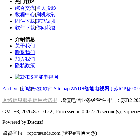
热门社区
综合交流
|
当贝投影
教程中心
|
刷机救砖
固件下载
|
IPTV刷机
软件下载
|
你问我答
介绍信息
关于我们
联系我们
加入我们
隐私政策
Archiver
|
新帖
|
标签
|
软件
|
Sitemap
|
ZNDS智能电视网
( 苏ICP备202
网络信息服务信用承诺书
| 增值电信业务经营许可证：苏B2-2022
GMT+8, 2026-8-7 10:22
, Processed in 0.027276 second(s), 3 querie
Powered by
Discuz!
监督举报：report#znds.com (请将#替换为@)