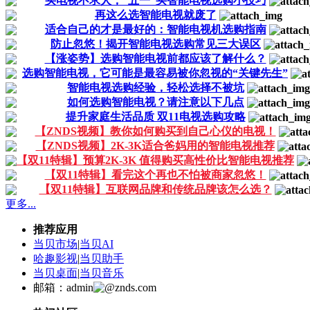
买电视不求人，“五一”买智能电视选购小技巧
再这么选智能电视就废了
适合自己的才是最好的：智能电视机选购指南
防止忽悠！揭开智能电视选购常见三大误区
【涨姿势】选购智能电视前都应该了解什么？
选购智能电视，它可能是最容易被你忽视的“关键先生”
智能电视选购经验，轻松选择不被坑
如何选购智能电视？请注意以下几点
提升家庭生活品质 双11电视选购攻略
【ZNDS视频】教你如何购买到自己心仪的电视！
【ZNDS视频】2K-3K适合爸妈用的智能电视推荐
【双11特辑】预算2K-3K 值得购买高性价比智能电视推荐
【双11特辑】看完这个再也不怕被商家忽悠！
【双11特辑】互联网品牌和传统品牌该怎么选？
更多...
推荐应用
当贝市场
|
当贝AI
哈趣影视
|
当贝助手
当贝桌面
|
当贝音乐
邮箱：admin
znds.com