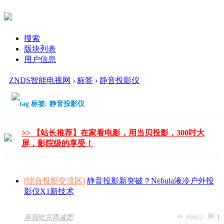
搜索
版块列表
用户信息
ZNDS智能电视网
›
标签
›
静音投影仪
标签: 静音投影仪
>> 【站长推荐】在家看电影，用当贝投影，300吋大
屏，影院级的享受！
[
综合投影交流区
]
静音投影新突破？Nebula液冷户外投
影仪X1新技术
99812
1
等我吃完再减肥