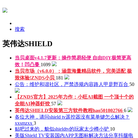
搜索
英伟达SHIELD
当贝桌面v4.1.7更新：操作简易轻便 自由DIY极简更高
效！
凹凸曼
1699
当贝市场（v6.0.0）：涵盖海量精品软件，完美适配 极
致体验!
ZNDS小贝
181
公告：维护和谐社区，严禁违规内容
路人甲是野百合
50
【ZNDS官方】2025年力作：小旺AI截图 一个顶十个的
全能AI神器
虾饺
57
英伟达SHIELD安装第三方软件教程
hao501802766
6
各位大神，请问shield tv遥控器没有菜单键怎么解决？
xxsmzxx
3
贴吧过来的，貌似shieldtv的玩家太少
樽小驴
10
美版Shield TV安装国内APP无图标解决方法分享
抖腿电