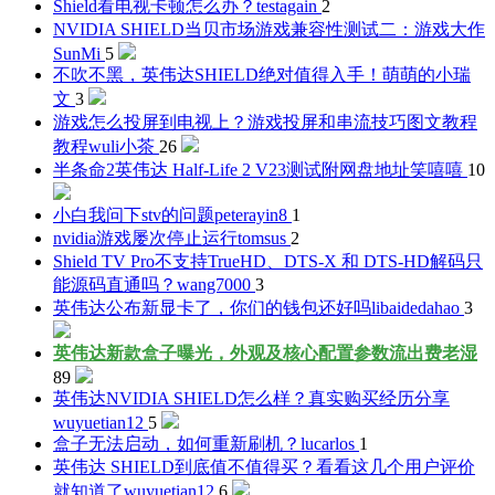
Shield看电视卡顿怎么办？
testagain
2
NVIDIA SHIELD当贝市场游戏兼容性测试二：游戏大作
SunMi
5
不吹不黑，英伟达SHIELD绝对值得入手！
萌萌的小瑞
文
3
游戏怎么投屏到电视上？游戏投屏和串流技巧图文教程
教程
wuli小茶
26
半条命2英伟达 Half-Life 2 V23测试附网盘地址
笑嘻嘻
10
小白我问下stv的问题
peterayin8
1
nvidia游戏屡次停止运行
tomsus
2
Shield TV Pro不支持TrueHD、DTS-X 和 DTS-HD解码只
能源码直通吗？
wang7000
3
英伟达公布新显卡了，你们的钱包还好吗
libaidedahao
3
英伟达新款盒子曝光，外观及核心配置参数流出
费老湿
89
英伟达NVIDIA SHIELD怎么样？真实购买经历分享
wuyuetian12
5
盒子无法启动，如何重新刷机？
lucarlos
1
英伟达 SHIELD到底值不值得买？看看这几个用户评价
就知道了
wuyuetian12
6