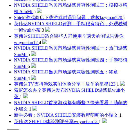
NVIDIA SHIELD当贝市场游戏兼容性测试三：模拟器移
植
SunMi
5
Shield游戏商店下载游戏时遇到问题，求教
lazyman520
2
英伟达NVIDIA SHIELD评测：手柄很有特色，外观独树
一帜
wuli小茶
3
英伟达SHIELD适合哪些人群使用？两天的测试告诉你
wuyuetian12
4
NVIDIA SHIELD当贝市场游戏兼容性测试一：热门游戏
SunMi
5
NVIDIA SHIELD当贝市场游戏兼容性测试四：手游移植
SunMi
6
NVIDIA SHIELD当贝市场游戏兼容性测试五：终章
SunMi
4
英伟达TV支持游戏实测体验分享！
放羊的星星123
1
索尼怎么办？英伟达发布NVDIA SHIELD游戏机
wuli小
茶
1
NVIDIA SHIELD首发游戏都有哪些？快来看看！
萌萌的
小瑞文
1
新手必看：NVIDIA SHIELD安装教程
萌萌的小瑞文
1
英伟达 SHIELD体验测评分享
wuyuetian12
1