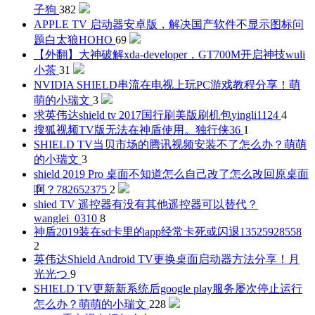
子狗
382
APPLE TV 启动器安卓版，解决国产软件不显示图标问
题
白太狼HOHO
69
【外翻】大神破解xda-developer，GT700M开启神技
wuli
小茶
31
NVIDIA SHIELD串流在电视上玩PC游戏教程分享！
萌
萌的小瑞文
3
求英伟达shield tv 2017国行刷美版刷机包
yingli1124
4
搜狐视频TV版无法在神盾使用。
独行侠36
1
SHIELD TV当贝市场的腾讯视频安装不了怎么办？
萌萌
的小瑞文
3
shield 2019 Pro 桌面不知道怎么自己改了怎么改回原桌面
啊？
782652375
2
shied TV 遥控器有没有其他遥控器可以替代？
wanglei_0310
8
神盾2019装在sd卡里的app经常卡死或闪退
13525928558
2
英伟达Shield Android TV更换桌面启动器方法分享！
月
光光つ
9
SHIELD TV更新新系统后google play服务屡次停止运行
怎么办？
萌萌的小瑞文
228