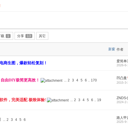
2
下载
1
分享
13
其它
新窗
作者
爱简单
站式电商生图，爆款轻松复刻！
2026-6-
凹凸曼
便 自由DIY极简更高效！
...
2
3
4
5
6
..
170
2015-3-
ZNDS
品软件，完美适配 极致体验!
...
2
3
4
5
6
..
19
2024-2-
路人甲
容
...
2
3
4
5
6
2025-9-