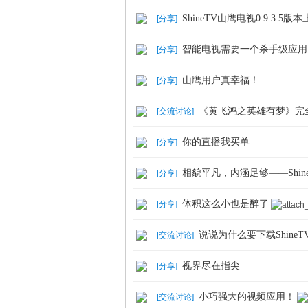
ShineTV山鹰电视0.9.3.5版
[
分享
]
智能电视需要一个杀手级应用
[
分享
]
山鹰用户真幸福！
[
分享
]
《黄飞鸿之英雄有梦》完
[
交流讨论
]
电
你的直播我买单
[
分享
]
相貌平凡，内涵足够——Shin
[
分享
]
体积这么小也是醉了
[
分享
]
说说为什么要下载Shine
[
交流讨论
]
视
视界尽在指尖
[
分享
]
小巧强大的视频应用！
[
交流讨论
]