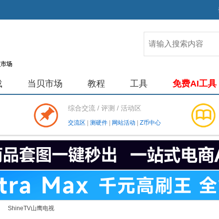
载
当贝市场
教程
工具
免费AI工具
综合交流 / 评测 / 活动区
交流区
|
测硬件
|
网站活动
|
Z币中心
ShineTV山鹰电视