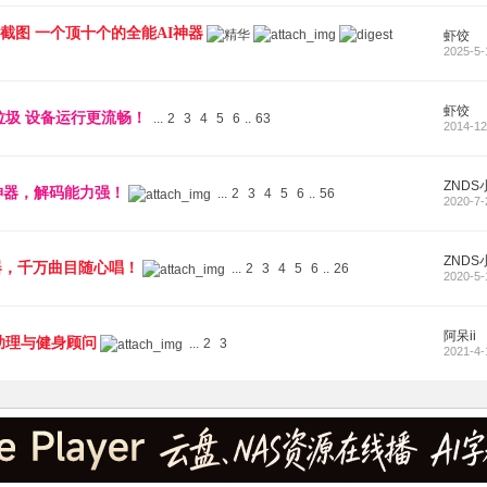
AI截图 一个顶十个的全能AI神器
虾饺
2025-5-
虾饺
存垃圾 设备运行更流畅！
...
2
3
4
5
6
..
63
2014-12
ZNDS
端神器，解码能力强！
...
2
3
4
5
6
..
56
2020-7-
ZNDS
神器，千万曲目随心唱！
...
2
3
4
5
6
..
26
2020-5-
阿呆ii
康助理与健身顾问
...
2
3
2021-4-