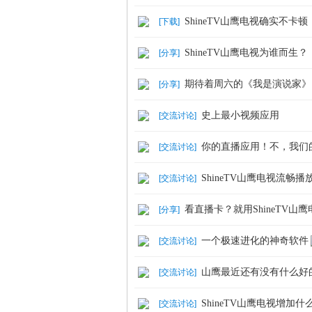
ShineTV山鹰电视确实不卡
[
下载
]
ShineTV山鹰电视为谁而生？
[
分享
]
期待着周六的《我是演说家》
[
分享
]
史上最小视频应用
[
交流讨论
]
你的直播应用！不，我们
[
交流讨论
]
ShineTV山鹰电视流畅
[
交流讨论
]
看直播卡？就用ShineTV山
[
分享
]
一个极速进化的神奇软件
[
交流讨论
]
山鹰最近还有没有什么好
[
交流讨论
]
ShineTV山鹰电视增加
[
交流讨论
]