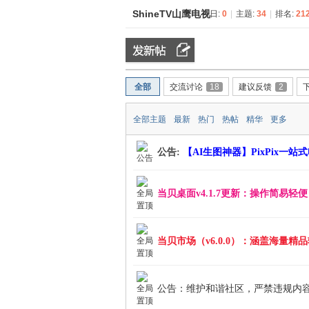
ShineTV山鹰电视
今日:
0
|
主题:
34
|
排名:
21
ZN
»
›
›
›
全部
交流讨论
18
建议反馈
2
全部主题
最新
热门
热帖
精华
更多
公告:
【AI生图神器】PixPix一
D
当贝桌面v4.1.7更新：操作简易轻
当贝市场（v6.0.0）：涵盖海量精
公告：维护和谐社区，严禁违规内