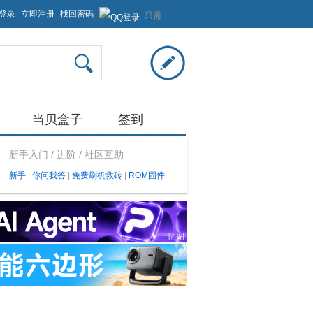
登录
立即注册
找回密码
只需一
步，快
速开始
当贝盒子
签到
新手入门 / 进阶 / 社区互助
新手
|
你问我答
|
免费刷机救砖
|
ROM固件