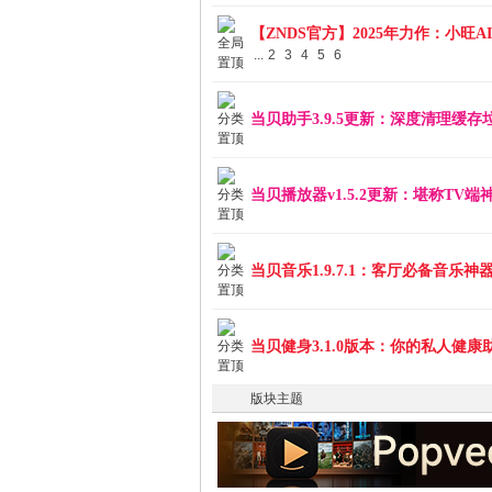
S
【ZNDS官方】2025年力作：小旺
...
2
3
4
5
6
当贝助手3.9.5更新：深度清理缓
当贝播放器v1.5.2更新：堪称TV
智
当贝音乐1.9.7.1：客厅必备音乐
当贝健身3.1.0版本：你的私人健
版块主题
能