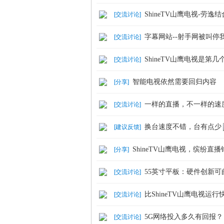
ShineTV山鹰电视-劳逸
[
交流讨论
]
字幕网站--射手网被叫停
[
交流讨论
]
ShineTV山鹰电视是第
[
交流讨论
]
网
智能电视依然需要回归内容
[
分享
]
一样的直播，不一样的速
[
交流讨论
]
换台速度不错，台有点少
[
建议反馈
]
ShineTV山鹰电视，缤纷直
[
分享
]
55英寸平板：硬件创新可
[
交流讨论
]
比ShineTV山鹰电视运
[
交流讨论
]
5G网络投入多久有回报？
[
交流讨论
]