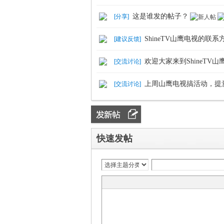
这是谁发的帖子？
[
分享
]
ShineTV山鹰电视的联
[
建议反馈
]
欢迎大家来到ShineTV
[
交流讨论
]
上周山鹰电视搞活动，提
[
交流讨论
]
快速发帖