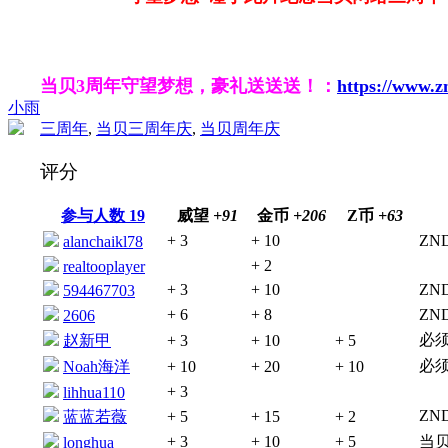
当贝3周年守望梦想，豪礼送送送！：
https://www.z
小雨
三周年
,
当贝三周年庆
,
当贝周年庆
评分
参与人数
19
威望
+91
金币
+206
Z币
+63
+ 3
+ 10
ZN
alanchaikl78
+ 2
realtooplayer
+ 3
+ 10
ZN
594467703
+ 6
+ 8
ZN
2606
必
赵新甲
+ 3
+ 10
+ 5
必
Noah海洋
+ 10
+ 20
+ 10
+ 3
lihhua110
ZN
蓝蓝若薇
+ 5
+ 15
+ 2
+ 3
+ 10
+ 5
当
longhua