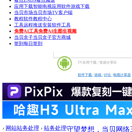
看点
ZNDS看点频道
应用下载
智能电视应用软件游戏下载
当贝市场
当贝市场TV客户端
教程
软件教程中心
工具
远程推送安装软件工具
免费AI工具
免费AI生图生视频
当贝盒子
当贝盒子官方商城
签到
每日签到
TV应用下载 / 资源分享区
软件下载
|
游戏
|
讨论
|
电视计算器
›
网站站务处理
›
站务处理
守望梦想，当贝网络