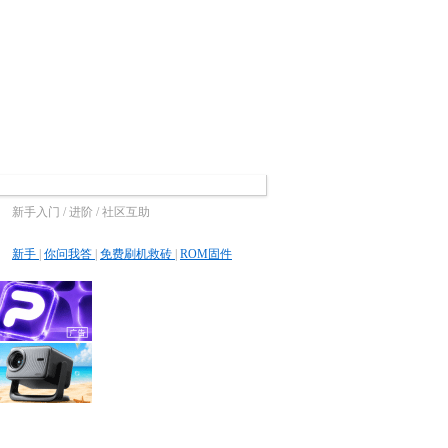
新手入门 / 进阶 / 社区互助
新手
|
你问我答
|
免费刷机救砖
|
ROM固件