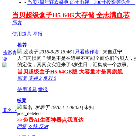
•
当贝7周年狂欢盛典 65寸电视、300寸投影等你拿！
当贝超级盒子H5 64G大存储 全志满血芯
回复
使用道具
举报
推荐
发表于 2016-8-29 15:46
|
只看该作者
|
来自辽宁
茜影青
人们习惯问？我是不是在追寻不可能？而你们当贝人，接
凝
的定位，真真实实迎来了3岁生日，汇集成一个故事。
当贝超级盒子H5 64GB版 大容量才是真旗舰
回复
支持
2
反对
0
使用道具
举报
板凳
匿名
发表于 1970-1-1 08:00
|
未知
匿名
.x
post_deleted
>>免费AI生图神器点我直达
回复
支持
反对