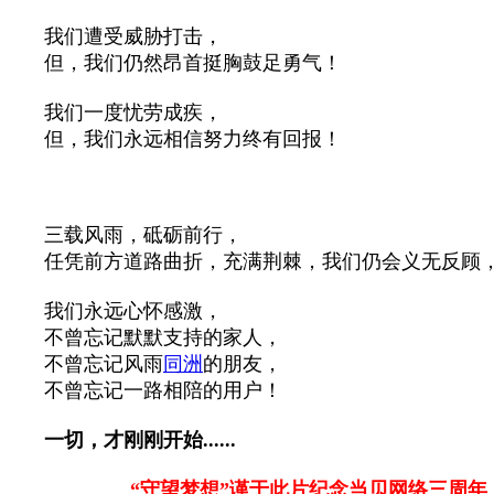
我们遭受威胁打击，
但，我们仍然昂首挺胸鼓足勇气！
我们一度忧劳成疾，
但，我们永远相信努力终有回报！
三载风雨，砥砺前行，
任凭前方道路曲折，充满荆棘，我们仍会义无反顾
我们永远心怀感激，
不曾忘记默默支持的家人，
不曾忘记风雨
同洲
的朋友，
不曾忘记一路相陪的用户！
一切，才刚刚开始......
“守望梦想”谨于此片纪念当贝网络三周