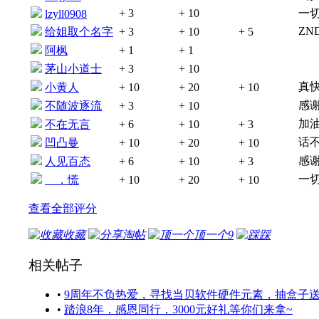
+ 3
+ 10
一切
lzyll0908
ZN
给姐取个名字
+ 3
+ 10
+ 5
阿枫
+ 1
+ 1
茅山小道士
+ 3
+ 10
真
小黄人
+ 10
+ 20
+ 10
感谢
不随波逐流
+ 3
+ 10
加
不在无言
+ 6
+ 10
+ 3
话
凹凸曼
+ 10
+ 20
+ 10
感谢
人见百态
+ 6
+ 10
+ 3
一切
ゝ．慌
+ 10
+ 20
+ 10
查看全部评分
收藏
淘帖
顶一个
9
踩
相关帖子
•
9周年不负热爱，寻找当贝软件硬件元素，抽盒子
•
踏浪8年，感恩同行，3000元好礼等你们来拿~