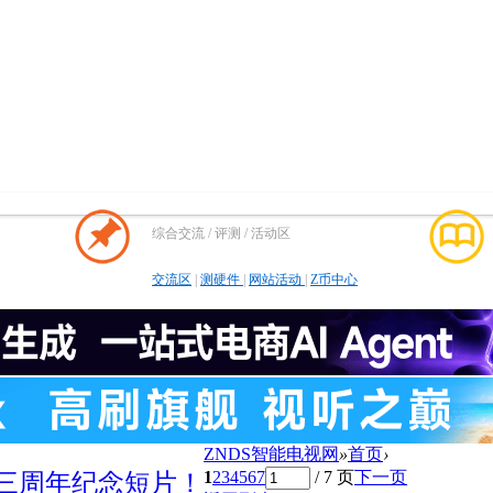
综合交流 / 评测 / 活动区
交流区
|
测硬件
|
网站活动
|
Z币中心
ZNDS智能电视网
»
首页
›
1
2
3
4
5
6
7
/ 7 页
下一页
三周年纪念短片！