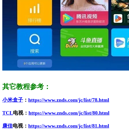
其它教程参考：
小米盒子
：
https://www.znds.com/jc/list/78.html
TCL
电视：
https://www.znds.com/jc/list/80.html
康佳
电视：
https://www.znds.com/jc/list/81.html