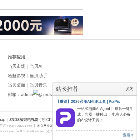
推荐应用
当贝市场
|
当贝AI
哈趣影视
|
当贝助手
当贝桌面
|
当贝音乐
站长推荐
关闭
邮箱：admin
znds.com
【重磅】2026必用AI生图工具 | PixPix
一站式电商AI Agent！ 爆款一键生
成，套图一键秒出！ 电商人必备
map
|
ZNDS智能电视网
( 苏ICP备2023012627号 )
的AI设计工具！
证：苏B2-20221768 丨
苏公网安备 32011402011373号
 Processed in 0.059866 second(s), 11 queries , Redis On.
查看 »