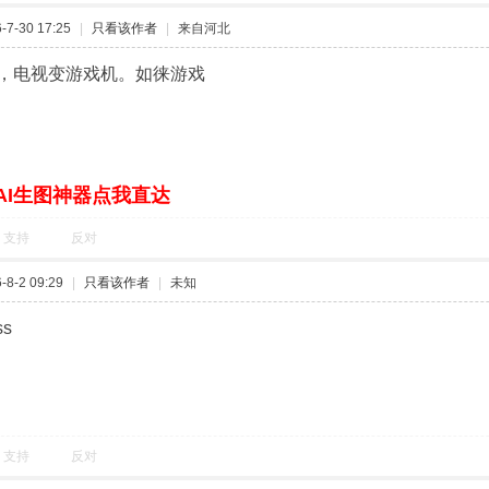
7-30 17:25
|
只看该作者
|
来自河北
，电视变游戏机。如徕游戏
AI生图神器点我直达
支持
反对
8-2 09:29
|
只看该作者
|
未知
ss
支持
反对