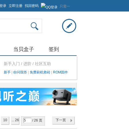
登录
立即注册
找回密码
只需一
步，快
速开始
当贝盒子
签到
新手入门 / 进阶 / 社区互助
新手
|
你问我答
|
免费刷机救砖
|
ROM固件
10
... 26
下一页
/ 26 页