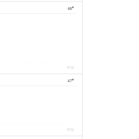
#
46
举报
#
47
举报