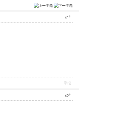
#
41
举报
#
42