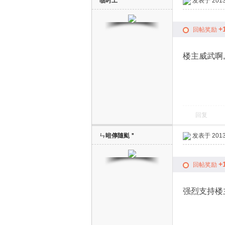
临时工
发表于 2013-
+
回帖奖励
楼主威武啊
回复
ㄣ暀倳隨颩＂
发表于 2013-
+
回帖奖励
强烈支持楼主