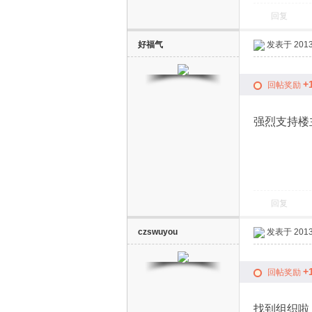
回复
好福气
发表于 2013-
电
+
回帖奖励
强烈支持楼主
视
回复
czswuyou
发表于 2013-
+
回帖奖励
找到组织啦