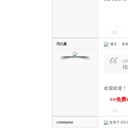
网
回复
凹凸曼
楼主
|
发表于
cz
找
欢迎欢迎！
>>免费
回复
czswuyou
发表于 2013-