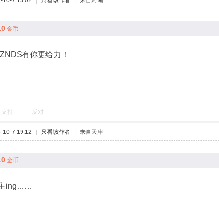
10-7 13:02
|
只看该作者
|
来自河南
10
金币
,ZNDS有你更给力！
支持
反对
10-7 19:12
|
只看该作者
|
来自天津
10
金币
ing……