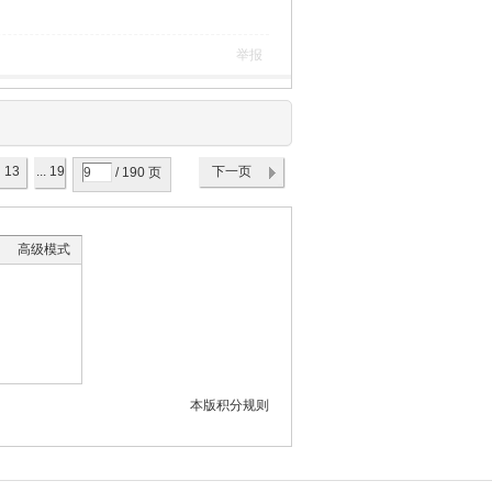
举报
13
... 19
下一页
/ 190 页
0
高级模式
本版积分规则