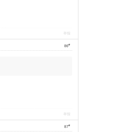
举报
#
86
举报
#
87