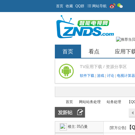
首页
收藏
QQ群
网站导航
首页
看点
应用下
TV应用下载 / 资源分享区
软件下载
|
游戏
|
讨论
|
电视计算器
首页
网站站务处理
站务处理
【Q
楼主:
凹凸曼
【Q
ZN
»
›
›
[官方公告]
›