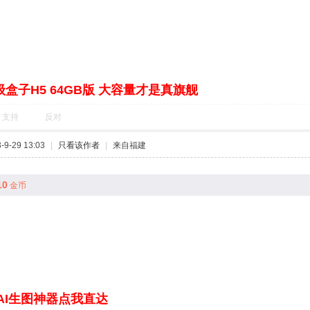
盒子H5 64GB版 大容量才是真旗舰
支持
反对
9-29 13:03
|
只看该作者
|
来自福建
10
金币
AI生图神器点我直达