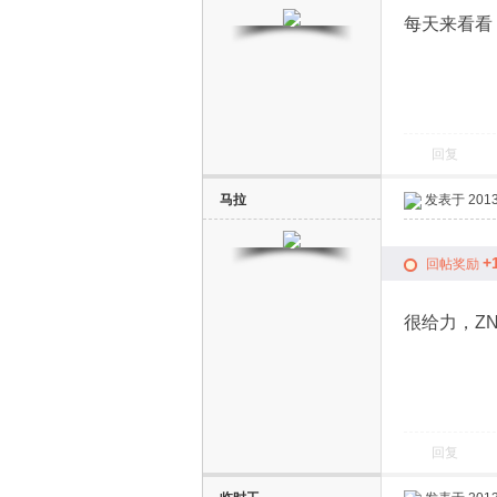
每天来看看
回复
马拉
发表于 2013-
+
回帖奖励
很给力，Z
回复