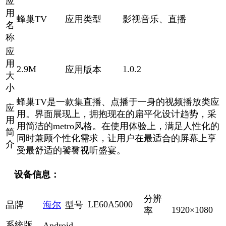
应
用
蜂巢TV
应用类型
影视音乐、直播
名
称
应
用
2.9M
1.0.2
应用版本
大
小
蜂巢TV是一款集直播、点播于一身的视频播放类应
应
用。界面展现上，拥抱现在的扁平化设计趋势，采
用
用简洁的metro风格。在使用体验上，满足人性化的
简
同时兼顾个性化需求，让用户在最适合的屏幕上享
介
受最舒适的饕餮视听盛宴。
设备信息：
分辨
LE60A5000
品牌
海尔
型号
1920×1080
率
系统版
Android