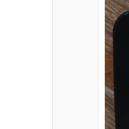
S
智
能