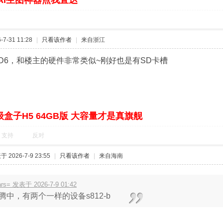
码 1234
60AV3.2-T S905L3SB 高安Secure Boot 原厂线刷固件
60AV2.1-T 3.0固件
收藏
4
淘帖
顶一个
1
AI生图神器点我直达
7-31 11:28
|
只看该作者
|
来自浙江
D6，和楼主的硬件非常类似~刚好也是有SD卡槽