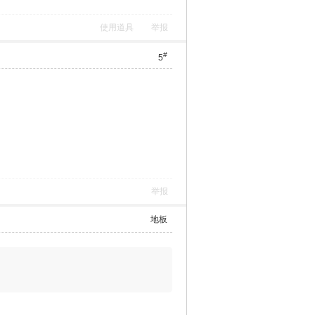
踩
使用道具
举报
#
5