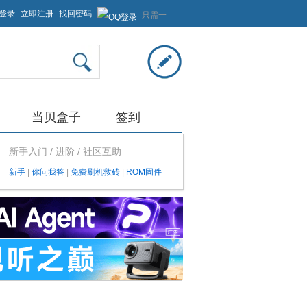
登录
立即注册
找回密码
只需一
步，快
速开始
当贝盒子
签到
新手入门 / 进阶 / 社区互助
新手
|
你问我答
|
免费刷机救砖
|
ROM固件