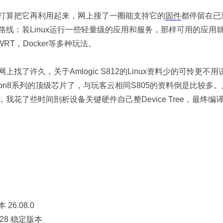
打算把它再利用起来，网上搜了一圈能支持它的
固件
都停留在已退出
路线：装Linux运行一些轻量级的应用和服务，那样可用的应用
nWRT，Docker等多种玩法。
上找了许久，关于Amlogic S812的Linux资料少的可怜更不用
eson8系列的顶级芯片了，与玩客云相同S805的资料倒是比较
我花了些时间剖析设备关键硬件自己整Device Tree，最终编译了这份