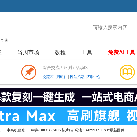
载
当贝市场
教程
工具
免费AI工具
综合交流 / 评测 / 活动区
交流区
|
测硬件
|
网站活动
|
Z币中心
盒
中兴机顶盒
中兴 B860A (S812芯片) 新玩法：Armbian Linux最新固件 ...