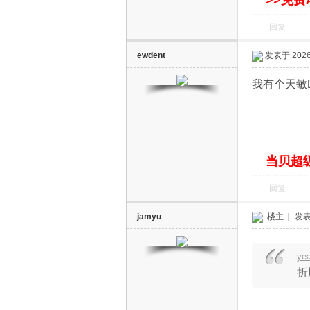
提取码:t3j5
root 初始密
上一篇：
中兴B8
下一篇：
ZX B8
>>免费
回复
ewdent
发表于 2026-
我有个天敏