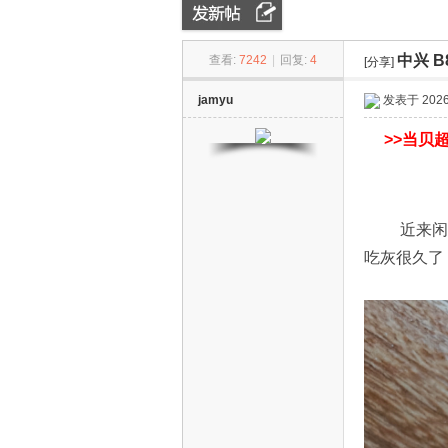
中兴 B
查看:
7242
|
回复:
4
[分享]
ZN
»
›
jamyu
发表于 2026-
>>
当贝超
近来闲来无事
吃灰很久了
D