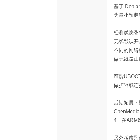
固件信息：
Armbian 版
内核：6.12
基于 Debian
为最小预装
经测试烧录