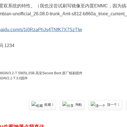
启了并发工作模式，单张物理硬件网卡可虚拟出wlan0、wlan
模式（比如一个接口连WiFi当STA，另一个接口开热点当AP
器用得上。
OT支持的原因，镜像只能在sd卡上启动，不能通过U盘启动。正好
接其他外设正好符合我的需求，我也就没有深入研究。
既然现在最新的内核已经能够支持这个盒子，也就使移植支持飞牛F
iaVault 等专用Linux成为可能，加上Docker会有更多玩法。唯一缺
64逐渐替代ARMv7l的趋势下，
软件
的选择性会逐渐变小。不过
保留原始内置安卓系统，及Linux系统更换升级的灵活性，镜像
置双系统的特性。（我也没尝试刷写镜像至内置EMMC，因为搞
n-unofficial_26.08.0-trunk_Aml-s812-b860a_trixie_current_
n.baidu.com/s/1j0RzaPhJs4TNfK7X7SzTIw