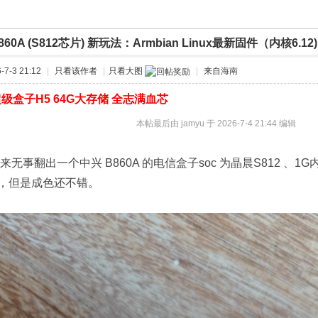
860A (S812芯片) 新玩法：Armbian Linux最新固件（内核6.12)
›
›
7-3 21:12
|
只看该作者
|
只看大图
|
来自海南
级盒子H5 64G大存储 全志满血芯
本帖最后由 jamyu 于 2026-7-4 21:44 编辑
翻出一个中兴 B860A 的电信盒子soc 为晶晨S812 、1G内
，但是成色还不错。