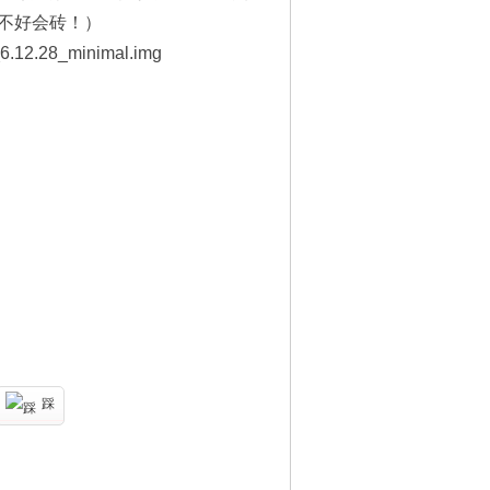
1两个独立的无线接口，支持同时运行
），两个接口可独立配置、互不干扰。
利用SD卡槽启动系统留出USB口
nNAS、海纳斯、OpenWRT、
陷 S812 是32位Soc 不支持ARM6
也够用了！
不支持访问及烧写到内置emmc，保
不好会砖！）
6.12.28_minimal.img