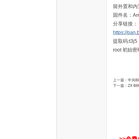
无线默认开
不同的网络
做无线
路由
可能UBO
做扩容或连
后期拓展：
OpenMed
4，在ARM
另外考虑到
留外置和内
固件名：Armbia
分享链接：
https://pa