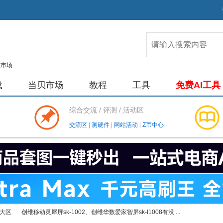
载
当贝市场
教程
工具
免费AI工具
综合交流 / 评测 / 活动区
交流区
|
测硬件
|
网站活动
|
Z币中心
大区
创维移动灵犀屏sk-1002、创维华数爱家智屏sk-l1008有没 ...