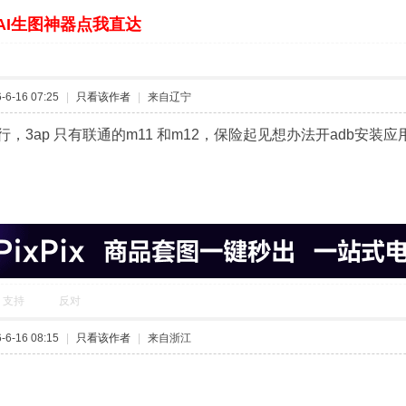
AI生图神器点我直达
6-16 07:25
|
只看该作者
|
来自辽宁
行，3ap 只有联通的m11 和m12，保险起见想办法开adb安
支持
反对
6-16 08:15
|
只看该作者
|
来自浙江