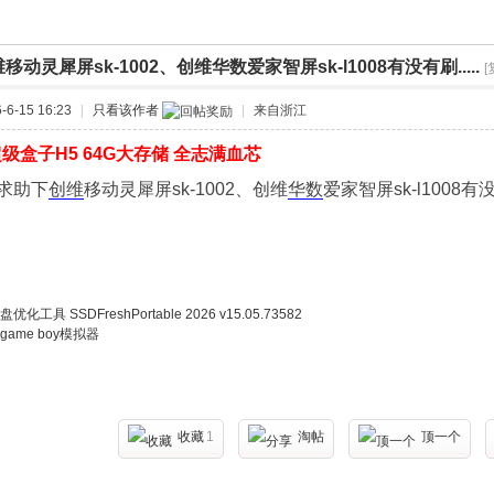
移动灵犀屏sk-1002、创维华数爱家智屏sk-l1008有没有刷.....
[
›
6-15 16:23
|
只看该作者
|
来自浙江
级盒子H5 64G大存储 全志满血芯
求助下
创维
移动灵犀屏sk-1002、创维
华数
爱家智屏sk-l1008有
优化工具 SSDFreshPortable 2026 v15.05.73582
ame boy模拟器
收藏
1
淘帖
顶一个