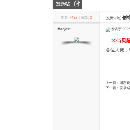
创维
查看:
7422
|
回复:
2
[交流讨论]
ZN
»
›
›
Manjest
发表于 2026-
>>
当贝超
各位大佬，
D
上一篇：
固态硬盘
下一篇：
安卓端g