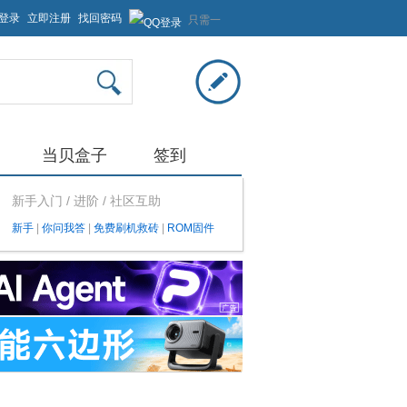
登录
立即注册
找回密码
只需一
步，快
速开始
当贝盒子
签到
新手入门 / 进阶 / 社区互助
新手
|
你问我答
|
免费刷机救砖
|
ROM固件