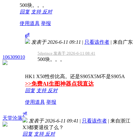
500块。。。
回复
支持
反对
使用道具
举报
#
6
发表于 2026-6-11 09:11
|
只看该作者
|
来自广东
5dprince 发表于 2026-6-11 08:41
106309010
500块。。。
HK1 X50性价比高。还是S905X5M不是S905A
>>免费AI生图神器点我直达
回复
支持
反对
使用道具
举报
#
7
天堂沦落
发表于 2026-6-11 09:41
|
只看该作者
|
来自浙江
X3都要退役了么？
回复
支持
反对