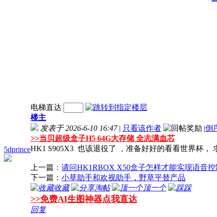
电梯直达
楼主
发表于 2026-6-10 16:47
|
只看该作者
|
倒
>>
当贝超级盒子H5 64G大存储 全志满血芯
HK1 S905X3 也该退役了 ，准备好好的看看世界杯
5dprince
上一篇：
请问HK1RBOX X50盒子怎样才能实现语音
下一篇：
小草助手和欢视助手，野草平替产品
收藏
淘帖
顶一个
踩
>>免费AI生图神器点我直达
回复