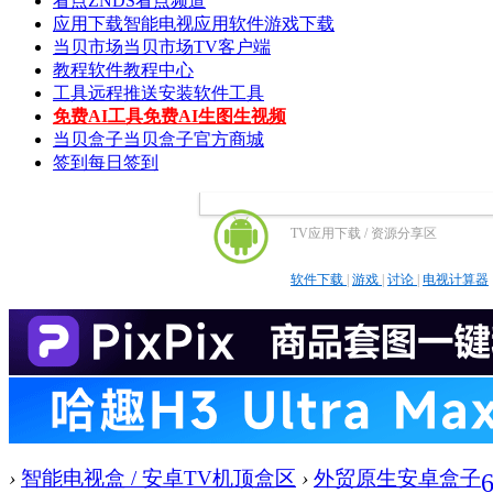
看点
ZNDS看点频道
应用下载
智能电视应用软件游戏下载
当贝市场
当贝市场TV客户端
教程
软件教程中心
工具
远程推送安装软件工具
免费AI工具
免费AI生图生视频
当贝盒子
当贝盒子官方商城
签到
每日签到
TV应用下载 / 资源分享区
软件下载
|
游戏
|
讨论
|
电视计算器
›
智能电视盒 / 安卓TV机顶盒区
›
外贸原生安卓盒子