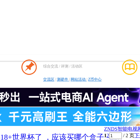
综合交流 / 评测 / 活动区
交流区
|
测硬件
|
网站活动
|
Z币中心
ZNDS智能电视
1
2
/ 2 页
下
618+世界杯了 ，应该买哪个盒子