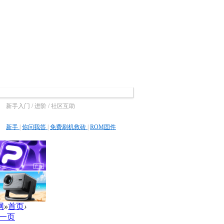
新手入门 / 进阶 / 社区互助
新手
|
你问我答
|
免费刷机救砖
|
ROM固件
网
»
首页
›
一页