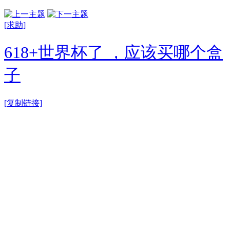
[求助]
618+世界杯了 ，应该买哪个盒
子
[复制链接]