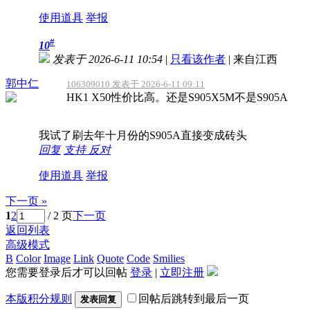
使用道具
举报
#
10
发表于 2026-6-11 10:54
|
只看该作者
|
来自江西
郭中仁
106309010 发表于 2026-6-11 09:11
HK1 X50性价比高。还是S905X5M不是S905A
我试了刷去年十月份的S905A直接变成砖头
回复
支持
反对
使用道具
举报
下一页 »
1
2
/ 2 页
下一页
返回列表
高级模式
B
Color
Image
Link
Quote
Code
Smilies
您需要登录后才可以回帖
登录
|
立即注册
本版积分规则
回帖后跳转到最后一页
发表回复