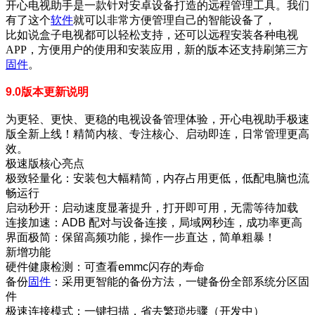
开心电视助手是一款针对安卓设备打造的远程管理工具。我们
有了这个
软件
就可以非常方便管理自己的智能设备了，
比如说盒子电视都可以轻松支持，还可以远程安装各种电视
APP，方便用户的使用和安装应用，新的版本还支持刷第三方
固件
。
9.0版本更新说明
为更轻、更快、更稳的电视设备管理体验，开心电视助手极速
版全新上线！精简内核、专注核心、启动即连，日常管理更高
效。
极速版核心亮点
极致轻量化：安装包大幅精简，内存占用更低，低配电脑也流
畅运行
启动秒开：启动速度显著提升，打开即可用，无需等待加载
连接加速：ADB 配对与设备连接，局域网秒连，成功率更高
界面极简：保留高频功能，操作一步直达，简单粗暴！
新增功能
硬件健康检测：可查看emmc闪存的寿命
备份
固件
：采用更智能的备份方法，一键备份全部系统分区固
件
极速连接模式：一键扫描，省去繁琐步骤（开发中）