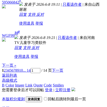
595066842
发表于 2026-6-8 19:11
|
只看该作者
|
来自山西
谢谢
回复
支持
反对
使用道具
举报
#
10
WGF99
发表于 2026-6-8 19:21
|
只看该作者
|
来自河南
TV儿童学习类软件
回复
支持
反对
使用道具
举报
下一页 »
1
2
3
4
5
6
7
8
9
10
... 14
/ 14 页
下一页
返回列表
高级模式
B
Color
Image
Link
Quote
Code
Smilies
您需要登录后才可以回帖
登录
|
立即注册
本版积分规则
回帖后跳转到最后一页
发表回复