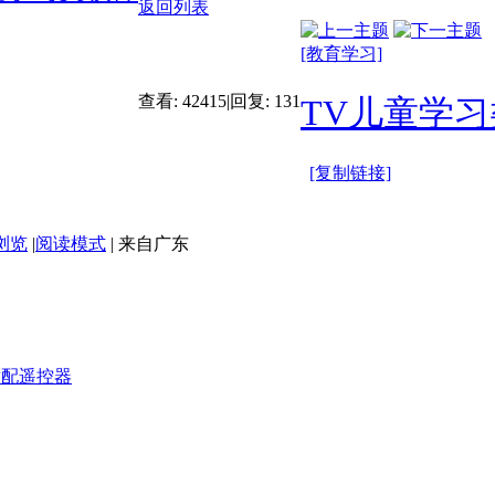
返回列表
[教育学习]
查看:
42415
|
回复:
131
TV儿童学
[复制链接]
浏览
|
阅读模式
|
来自广东
，适配遥控器