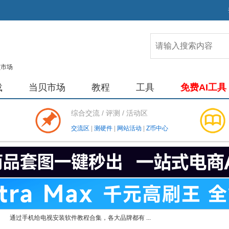
载
当贝市场
教程
工具
免费AI工具
综合交流 / 评测 / 活动区
交流区
|
测硬件
|
网站活动
|
Z币中心
通过手机给电视安装软件教程合集，各大品牌都有 ...