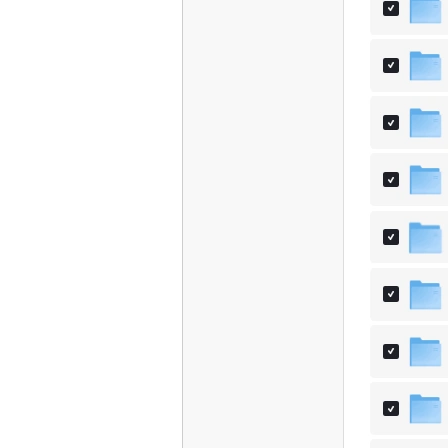
S
智
能