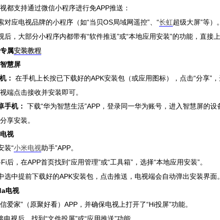
APP推送：
视都支持通过微信小程序进行免
“当贝OS局域网遥控”、“
长虹
超级大屏”等）
索对应电视品牌的小程序（如
“软件推送”或“本地应用安装”的功能，直
视后，大部分小程序内都带有
专属
安装教程
荣耀智慧屏
手机：
APK安装包（或应用图标），点击“分享”
在手机上长按已下载好的
视端点击接收并安装即可。
安卓手机：
“华为智慧生活”APP，登录同一华为账号，进入智慧屏的设
下载
分享安装。
米电视
“
小米电视
助手”APP。
安装
i-Fi后，在APP首页找到“应用管理”或“工具箱”，选择“本地应用安装”。
APK安装包，点击推送，电视端会自动弹出安装界面
中选中提前下载好的
dda电视
海信爱家”（原聚好看）APP，并确保电视上打开了“Hi投屏”功能。
接电视后，找到“文件投屏”或“应用推送”功能。