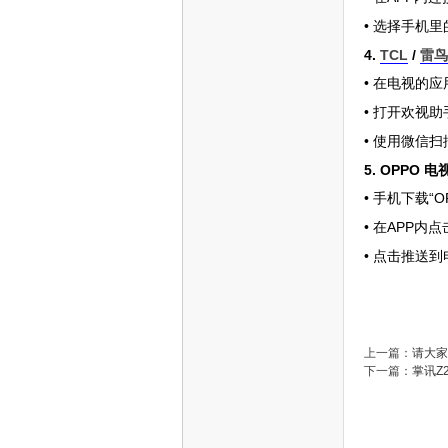
•
选择手机里
4.
TCL
/
雷鸟
•
在电视的应
•
打开欢视助
•
使用微信扫
5. OPPO 电
•
“
手机下载
•
APP内点
在
• 点击推送
上一篇：
请大家
下一篇：
掌讯Z