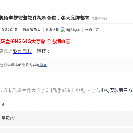
机给电视安装软件教程合集，各大品牌都有
[复制链接]
›
6-3 20:15
|
只看该作者
|
只看大图
|
来自广西
级盒子H5 64G大存储 全志满血芯
第三方
软件
教程
」链接：
果您要查看本帖隐藏内容请
回复