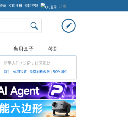
登录
立即注册
找回密码
只需一
步，快
速开始
当贝盒子
签到
新手入门 / 进阶 / 社区互助
新手
|
你问我答
|
免费刷机救砖
|
ROM固件