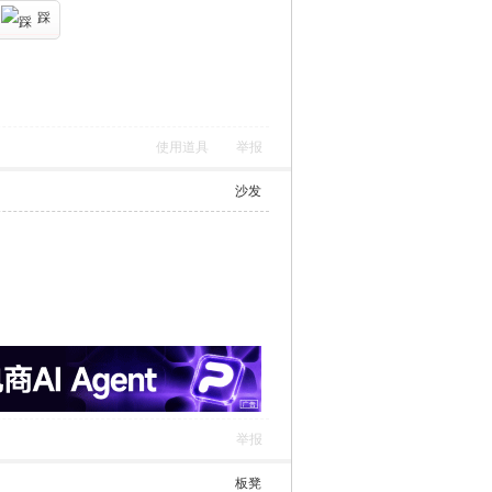
踩
使用道具
举报
沙发
举报
板凳