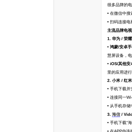
很多品牌的电
•
在微信中搜
•
扫码连接电
主流品牌电视
1. 华为 / 
•
/安卓
鸿蒙
慧屏设备，电
•
iOS/其他
里的应用进行
2. 小米 / 红
•
手机下载并
•
W
连接同一
•
从手机存储
3.
海信
/ Vi
•
“
手机下载
•
APP内连
在