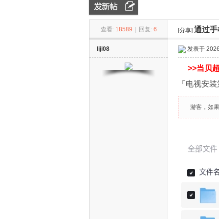
通过手
查看:
18589
|
回复:
6
[分享]
ZN
»
›
›
liji08
发表于 2026-
>>
当贝超
「电视安装
游客，如
D