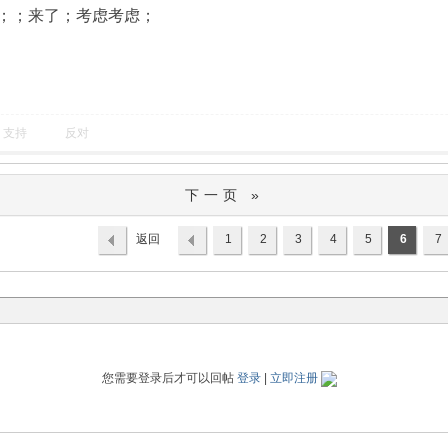
；；来了；考虑考虑；
支持
反对
下一页 »
返回
1
2
3
4
5
6
7
列表
您需要登录后才可以回帖
登录
|
立即注册