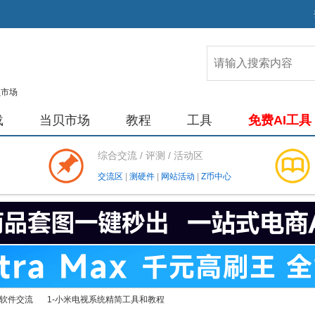
载
当贝市场
教程
工具
免费AI工具
综合交流 / 评测 / 活动区
交流区
|
测硬件
|
网站活动
|
Z币中心
软件交流
1-小米电视系统精简工具和教程