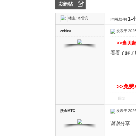
楼主:
奇雪凡
1
ZN
»
›
[电视软件]
›
zchina
发表于 2026-
>>
当贝超
看看了解了
D
>>免费
回复
沃金MTC
发表于 2026-
谢谢分享