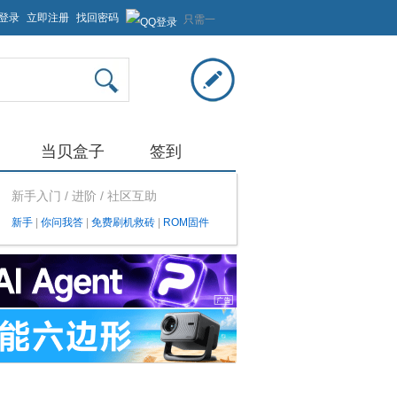
登录
立即注册
找回密码
只需一
步，快
速开始
当贝盒子
签到
新手入门 / 进阶 / 社区互助
新手
|
你问我答
|
免费刷机救砖
|
ROM固件