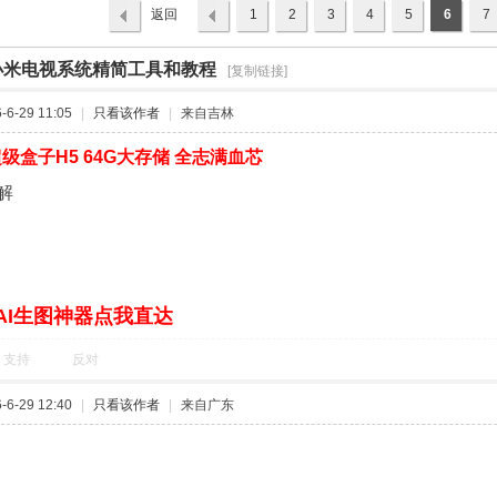
返回
1
2
3
4
5
6
7
列表
-小米电视系统精简工具和教程
›
[复制链接]
6-29 11:05
|
只看该作者
|
来自吉林
级盒子H5 64G大存储 全志满血芯
解
AI生图神器点我直达
支持
反对
6-29 12:40
|
只看该作者
|
来自广东