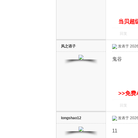
S
当贝超级
回复
风之语子
发表于 2026-
鬼谷
智
>>免费
回复
longshao12
发表于 2026-
能
11