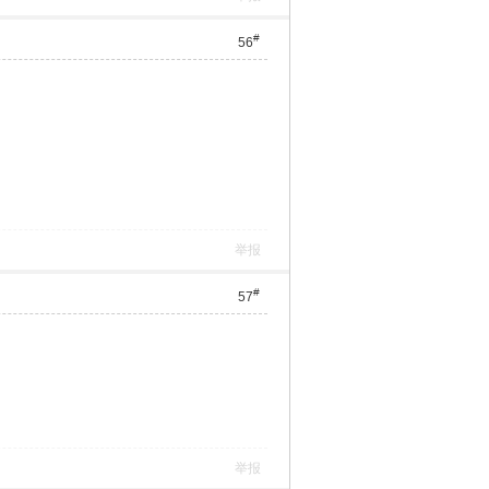
#
56
举报
#
57
举报