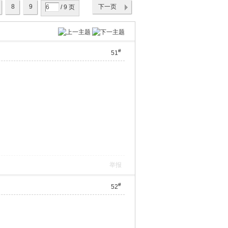
8
9
下一页
/ 9 页
#
51
举报
#
52