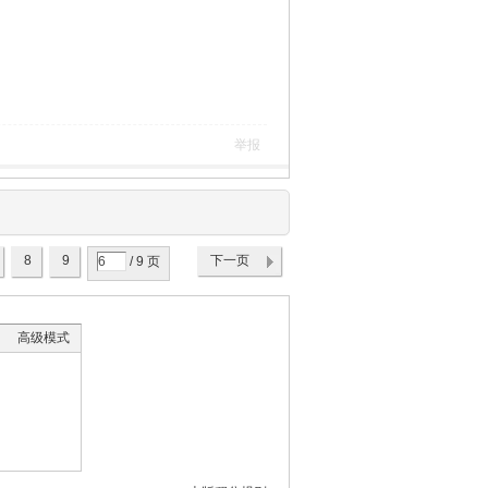
举报
8
9
下一页
/ 9 页
高级模式