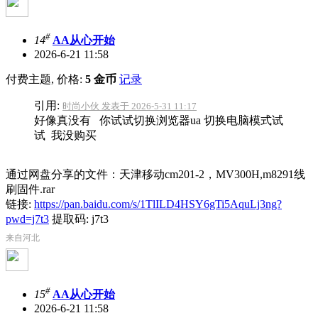
#
14
AA从心开始
2026-6-21 11:58
付费主题, 价格:
5 金币
记录
引用:
时尚小伙 发表于 2026-5-31 11:17
好像真没有 你试试切换浏览器ua 切换电脑模式试
试 我没购买
通过网盘分享的文件：天津移动cm201-2，MV300H,m8291线
刷固件.rar
链接:
https://pan.baidu.com/s/1TlILD4HSY6gTi5AquLj3ng?
pwd=j7t3
提取码: j7t3
来自河北
#
15
AA从心开始
2026-6-21 11:58