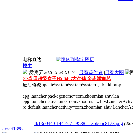
电梯直达
楼主
发表于 2026-5-24 01:14
|
只看该作者
|
只看大图
>>
当贝超级盒子H5 64G大存储 全志满血芯
最后修改update\system\system\system 、build.prop
epg.launcher.packagename=com.zhoumian.zhtv.lan
epg.launcher.classname=com.zhoumian.zhtv.LancherActiv
ro.default.launcher.activity=com.zh
fb13d034-6144-4e71-9538-113bb65e8178.png
(28
qwert1388