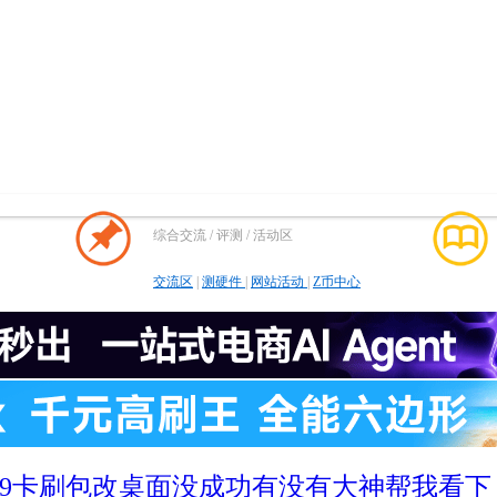
综合交流 / 评测 / 活动区
交流区
|
测硬件
|
网站活动
|
Z币中心
9卡刷包改桌面没成功有没有大神帮我看下 ..