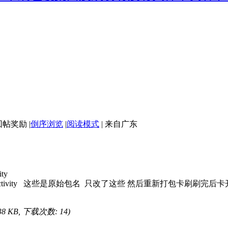
|
倒序浏览
|
阅读模式
|
来自广东
ity
oumian.zhtv.LancherActivity 这些是原始包名 只改了这些 
.38 KB, 下载次数: 14)