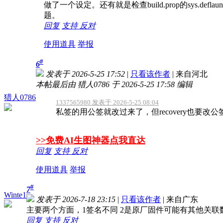
做了一个设定。还有就是检查build.prop的sys.d
题。
回复
支持
反对
使用道具
举报
#
6
发表于 2026-5-25 17:52
|
只看该作者
|
来自河北
本帖最后由 猎人0786 于 2026-5-25 17:58 编辑
猎人0786
1337565980 发表于 2026-5-25 08:04
私签的用公签就改过来了，但recovery也要改公
>>免费AI生图神器点我直达
回复
支持
反对
使用道具
举报
#
7
Winte1
发表于 2026-7-18 23:15
|
只看该作者
|
来自广东
主要两个方面，1签名不同 2是原厂固件可能有其他关
回复
支持
反对