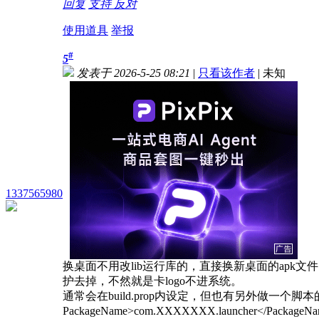
回复
支持
反对
使用道具
举报
#
5
发表于 2026-5-25 08:21
|
只看该作者
|
未知
1337565980
换桌面不用改lib运行库的，直接换新桌面的apk
护去掉，不然就是卡logo不进系统。
通常会在build.prop内设定，但也有另外做
PackageName>com.XXXXXXX.launcher</PackageNam