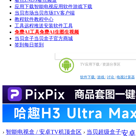
看点
ZNDS看点频道
应用下载
智能电视应用软件游戏下载
当贝市场
当贝市场TV客户端
教程
软件教程中心
工具
远程推送安装软件工具
免费AI工具
免费AI生图生视频
当贝盒子
当贝盒子官方商城
签到
每日签到
TV应用下载 / 资源分享区
软件下载
|
游戏
|
讨论
|
电视计算器
›
智能电视盒 / 安卓TV机顶盒区
›
当贝超级盒子
安卓