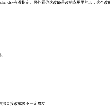
eflauncher.cls=有没指定。另外看你这改lib是改的应用里的l
签。
联数据直接改或换不一定成功