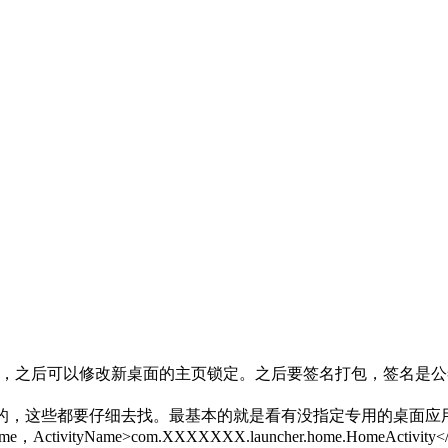
文件，之后可以修改新桌面的主页锁定。之后要签名打包，签名是公签
一个脚本的，这些都要仔细去找。最基本的就是看有没指定专用的桌面
e，ActivityName>com.XXXXXXX.launcher.home.HomeActivity</