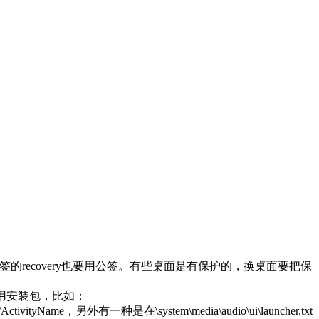
的recovery也要用公签。有些桌面是有保护的，换桌面要把保
应用安装包，比如：
ActivityName，另外有一种是在\system\media\audio\ui\launcher.txt