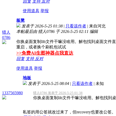
回复
支持
反对
使用道具
举报
板凳
发表于 2026-5-25 01:38
|
只看该作者
|
来自河北
本帖最后由 猎人0786 于 2026-5-25 02:11 编辑
猎人
0786
你换桌面复制Iib文件干嘛没啥用。解包找到桌面文
重启，或者换个刷机包试试
>>免费AI生图神器点我直达
回复
支持
反对
使用道具
举报
地板
发表于 2026-5-25 08:04
|
只看该作者
|
未知
1337565980
猎人0786 发表于 2026-5-25 01:38
你换桌面复制Iib文件干嘛没啥用。解包找到
私签的用公签就改过来了，但recovery也要改公签。