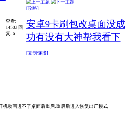
[攻略]
查看:
安卓9卡刷包改桌面没成
14503
|
回
复:
6
功有没有大神帮我看下
[复制链接]
然后重新打包卡刷刷完后卡开机动画进不了桌面后重启.重启后进入恢复出厂模式