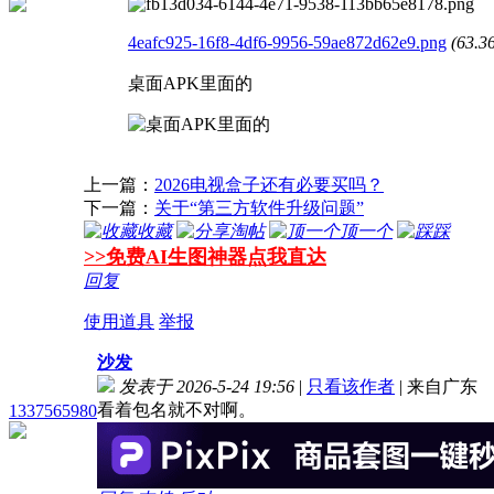
4eafc925-16f8-4df6-9956-59ae872d62e9.png
(63.
桌面APK里面的
上一篇：
2026电视盒子还有必要买吗？
下一篇：
关于“第三方软件升级问题”
收藏
淘帖
顶一个
踩
>>免费AI生图神器点我直达
回复
使用道具
举报
沙发
发表于 2026-5-24 19:56
|
只看该作者
|
来自广东
看着包名就不对啊。
1337565980