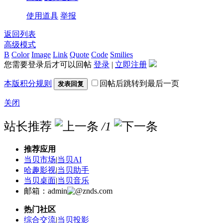
使用道具
举报
返回列表
高级模式
B
Color
Image
Link
Quote
Code
Smilies
您需要登录后才可以回帖
登录
|
立即注册
本版积分规则
回帖后跳转到最后一页
发表回复
关闭
站长推荐
/1
推荐应用
当贝市场
|
当贝AI
哈趣影视
|
当贝助手
当贝桌面
|
当贝音乐
邮箱：admin
znds.com
热门社区
综合交流
|
当贝投影