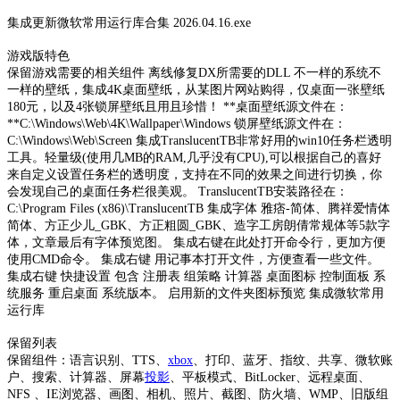
集成更新微软常用运行库合集 2026.04.16.exe
游戏版特色
保留游戏需要的相关组件 离线修复DX所需要的DLL 不一样的系统不
一样的壁纸，集成4K桌面壁纸，从某图片网站购得，仅桌面一张壁纸
180元，以及4张锁屏壁纸且用且珍惜！ **桌面壁纸源文件在：
**C:\Windows\Web\4K\Wallpaper\Windows 锁屏壁纸源文件在：
C:\Windows\Web\Screen 集成TranslucentTB非常好用的win10任务栏透明
工具。轻量级(使用几MB的RAM,几乎没有CPU),可以根据自己的喜好
来自定义设置任务栏的透明度，支持在不同的效果之间进行切换，你
会发现自己的桌面任务栏很美观。 TranslucentTB安装路径在：
C:\Program Files (x86)\TranslucentTB 集成字体 雅痞-简体、腾祥爱情体
简体、方正少儿_GBK、方正粗圆_GBK、造字工房朗倩常规体等5款字
体，文章最后有字体预览图。 集成右键在此处打开命令行，更加方便
使用CMD命令。 集成右键 用记事本打开文件，方便查看一些文件。
集成右键 快捷设置 包含 注册表 组策略 计算器 桌面图标 控制面板 系
统服务 重启桌面 系统版本。 启用新的文件夹图标预览 集成微软常用
运行库
保留列表
保留组件：语言识别、TTS、
xbox
、打印、蓝牙、指纹、共享、微软账
户、搜索、计算器、屏幕
投影
、平板模式、BitLocker、远程桌面、
NFS 、IE浏览器、画图、相机、照片、截图、防火墙、WMP、旧版组