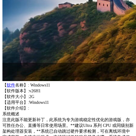
【
软件
名称】: Windows11
【软件版本】:v26H1
【软件大小】:2G
【适用平台】:Windows11
【软件介绍】:
系统概述
注意此版不能更新补丁，此系统为专为游戏稳定性优化的游戏版，亦
可胜任办公、直播等日常使用场景。**建议Ultra 系列 CPU 或同级别新
架构处理器安装，**系统已自动跳过硬件要求检测，可在离线环境中