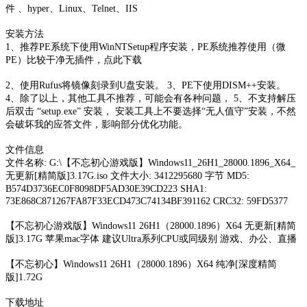
件 、hyper、Linux、Telnet、IIS
安装方法
1、推荐PE系统下使用WinNTSetup程序安装，PE系统推荐使用（微
PE）比较干净无插件，点此下载
2、使用Rufus将镜像刻录到U盘安装。 3、PE下使用DISM++安装。
4、除了以上，其他工具不推荐，可能会有各种问题， 5、不支持解压
后双击 “setup.exe” 安装， 安装工具上不要选择“无人值守”安装，不然
会破坏我的应答文件，影响部分优化功能。
文件信息
文件名称: G:\【不忘初心游戏版】Windows11_26H1_28000.1896_X64_
无更新[精简版]3.17G.iso 文件大小: 3412295680 字节 MD5:
B574D3736EC0F8098DF5AD30E39CD223 SHA1:
73E868C871267FA87F33ECD473C74134BF391162 CRC32: 59FD5377
【不忘初心游戏版】Windows11 26H1（28000.1896）X64 无更新[精简
版]3.17G 苹果mac字体 建议Ultra系列CPU或同级别 游戏、办公、直播
【不忘初心】Windows11 26H1（28000.1896）X64 纯净[深度精简
版]1.72G
下载地址