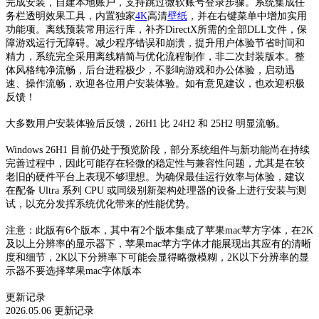
完成安装，自建本地账户，支持跳过微软账号登录步骤。系统集成任
务栏透明效果工具，内置独家
4K
高清
壁纸
，并在右键菜单中增加实用
功能项。离线预装常用运行库，补齐DirectX所需的全部DLL文件，保
障游戏运行无障碍。减少程序错误和崩溃，提升用户体验节省时间和
精力，系统完全采用离线精简与优化流程制作，非二次封装版本。整
体风格纯净流畅，后台进程极少，不影响游戏和办公体验，启动迅
速、操作流畅，欢迎各位用户安装体验。如有意见建议，也欢迎积极
反馈！
大多数用户安装体验后反馈，26H1 比 24H2 和 25H2 明显流畅。
Windows 26H1 目前仍处于预览阶段，部分系统组件与新功能尚在持续
完善过程中，因此可能存在轻微的稳定性与兼容性问题，尤其是在较
老旧的硬件平台上表现不够理想。为确保最佳运行效率与体验，建议
在配备 Ultra 系列 CPU 或同级别新架构处理器的设备上进行安装与测
试，以充分发挥系统优化带来的性能优势。
注意：此版有6个版本，其中有2个版本集成了苹果mac苹方字体，在2K
及以上分辨率的显示器下，苹果mac苹方字体才能展现出其应有的清晰
度和细节，2K以下分辨率下可能会显得略微模糊，2K以下分辨率的显
示器不要选择苹果mac字体版本
更新记录
2026.05.06 更新记录