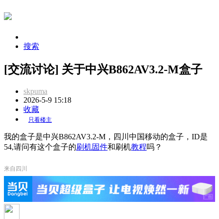
搜索
[交流讨论] 关于中兴B862AV3.2-M盒子
skpuma
2026-5-9 15:18
收藏
只看楼主
我的盒子是中兴B862AV3.2-M，四川中国移动的盒子，ID是
54,请问有这个盒子的
刷机
固件
和刷机
教程
吗？
来自四川