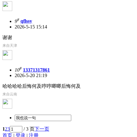
#
9
qflssy
2026-5-15 15:14
谢谢
来自天津
#
10
13371317861
2026-5-20 21:19
哈哈哈哈后悔何及哼哼唧唧后悔何及
来自云南
1
2
3
/ 3 页
下一页
首页
|
登录
|
注册