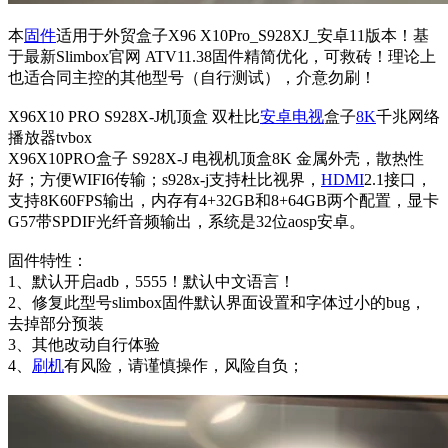
本
固件
适用于外贸盒子X96 X10Pro_S928XJ_安卓11版本！基
于最新Slimbox官网 ATV11.38固件精简优化，可救砖！理论上
也适合同主控的其他型号（自行测试），介意勿刷！
X96X10 PRO S928X-J机顶盒 双杜比
安卓电视
盒子
8K
千兆网络
播放器tvbox
X96X10PRO盒子 S928X-J 电视机顶盒8K 金属外壳，散热性
好；方便WIFI6传输；s928x-j支持杜比视界，
HDMI
2.1接口，
支持8K60FPS输出，内存有4+32GB和8+64GB两个配置，显卡
G57带SPDIF光纤音频输出，系统是32位aosp安卓。
固件特性：
1、默认开启adb，5555！默认中文语言！
2、修复此型号slimbox固件默认界面设置和字体过小的bug，
去掉部分预装
3、其他改动自行体验
4、
刷机
有风险，请谨慎操作，风险自负；