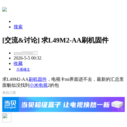
搜索
[交流&讨论] 求L49M2-AA刷机固件
zeng9998877
2026-5-5 00:32
收藏
只看楼主
求L49M2-AA
刷机
固件
，电视卡mi界面进不去，最新的汇总里
面貌似没找到
小米电视
2的包
来自江西