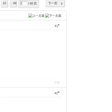
10
... 48
下一页
/ 48 页
#
41
举报
#
42