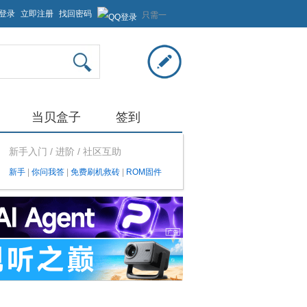
登录
立即注册
找回密码
只需一
步，快
速开始
当贝盒子
签到
新手入门 / 进阶 / 社区互助
新手
|
你问我答
|
免费刷机救砖
|
ROM固件