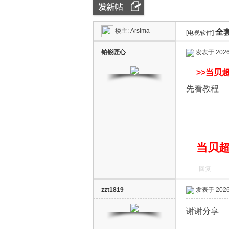
楼主:
Arsima
全
ZN
»
›
[电视软件]
›
铂锐匠心
发表于 2026-
>>
当贝超
先看教程
D
当贝超
回复
zzt1819
发表于 2026-
谢谢分享