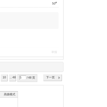
#
50
举报
10
... 48
下一页
/ 48 页
高级模式