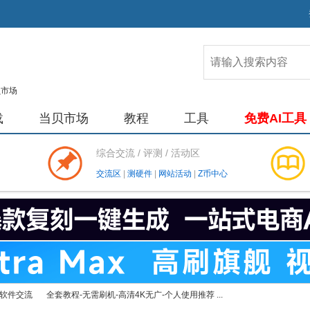
载
当贝市场
教程
工具
免费AI工具
综合交流 / 评测 / 活动区
交流区
|
测硬件
|
网站活动
|
Z币中心
软件交流
全套教程-无需刷机-高清4K无广-个人使用推荐 ...