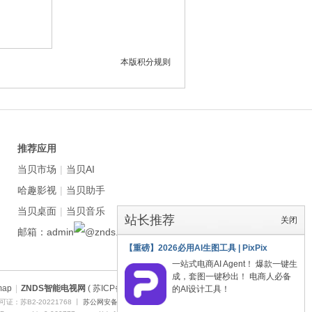
本版积分规则
推荐应用
当贝市场
|
当贝AI
哈趣影视
|
当贝助手
当贝桌面
|
当贝音乐
站长推荐
关闭
邮箱：admin
znds.com
【重磅】2026必用AI生图工具 | PixPix
一站式电商AI Agent！ 爆款一键生
成，套图一键秒出！ 电商人必备
map
|
ZNDS智能电视网
( 苏ICP备2023012627号 )
的AI设计工具！
证：苏B2-20221768 丨
苏公网安备 32011402011373号