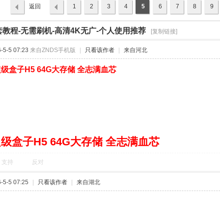
返回
1
2
3
4
5
6
7
8
9
列表
套教程-无需刷机-高清4K无广-个人使用推荐
›
[复制链接]
5-5 07:23
来自ZNDS手机版
|
只看该作者
|
来自河北
级盒子H5 64G大存储 全志满血芯
级盒子H5 64G大存储 全志满血芯
支持
反对
5-5 07:25
|
只看该作者
|
来自湖北