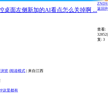
ZND
返回
桌面左侧新加的AI看点怎么关掉啊 ...
查看:
32852
|
复:
3
序浏览
|
阅读模式
|
来自江西
啊
PP这里都有