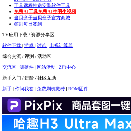
工具
远程推送安装软件工具
免费AI工具
免费AI生图生视频
当贝盒子
当贝盒子官方商城
签到
每日签到
TV应用下载 / 资源分享区
软件下载
|
游戏
|
讨论
|
电视计算器
综合交流 / 评测 / 活动区
交流区
|
测硬件
|
网站活动
|
Z币中心
新手入门 / 进阶 / 社区互助
新手
|
你问我答
|
免费刷机救砖
|
ROM固件