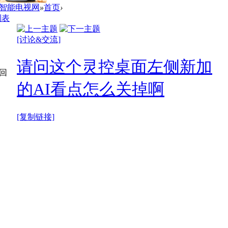
S智能电视网
»
首页
›
列表
[讨论&交流]
请问这个灵控桌面左侧新加
回
的AI看点怎么关掉啊
[复制链接]