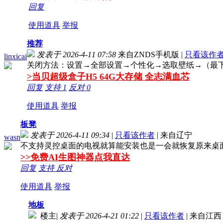
回复
使用道具
举报
推荐
发表于 2026-4-11 07:58
来自ZNDS手机版
|
只看该作
linxicai
关闭方法：设置→全部设置→个性化→选取壁纸→（最下
>当贝超级盒子H5 64G大存储 全志满血芯
回复
支持
1
反对
0
使用道具
举报
板凳
发表于 2026-4-11 09:34
|
只看该作者
|
来自辽宁
wasn
不支持灵控桌面的电视就算能安装也是一会就恢复原来桌
>>免费AI生图神器点我直达
回复
支持
反对
使用道具
举报
地板
楼主
|
发表于 2026-4-21 01:22
|
只看该作者
|
来自江西