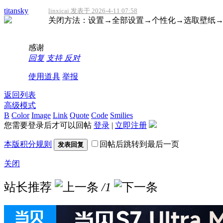
titansky
linxicai 发表于 2026-4-11 07:58
关闭方法：设置→全部设置→个性化→选取壁纸→（最
感谢
回复
支持
反对
使用道具
举报
返回列表
高级模式
B
Color
Image
Link
Quote
Code
Smilies
您需要登录后才可以回帖
登录
|
立即注册
本版积分规则
回帖后跳转到最后一页
发表回复
关闭
站长推荐
/1