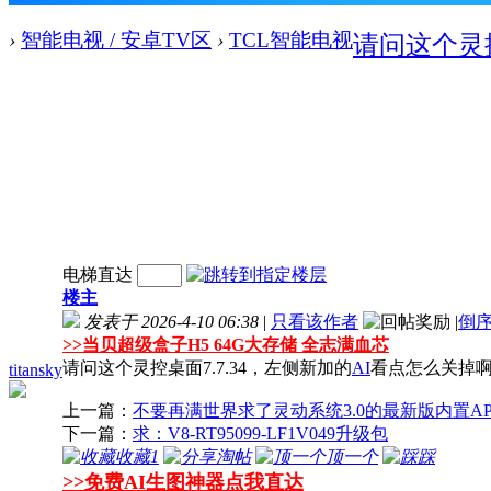
›
智能电视 / 安卓TV区
›
TCL智能电视
请问这个灵控
电梯直达
楼主
发表于 2026-4-10 06:38
|
只看该作者
|
倒
>>
当贝超级盒子H5 64G大存储 全志满血芯
请问这个灵控桌面7.7.34，左侧新加的
AI
看点怎么关掉
titansky
上一篇：
不要再满世界求了灵动系统3.0的最新版内置A
下一篇：
求：V8-RT95099-LF1V049升级包
收藏
1
淘帖
顶一个
踩
>>免费AI生图神器点我直达