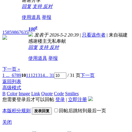
谢谢分享
回复
支持
反对
使用道具
举报
#
100
15859867635
发表于 2026-5-2 20:39
|
只看该作者
|
来自福建
感谢楼主无私奉献
回复
支持
反对
使用道具
举报
下一页 »
1 ...
6
7
8
9
10
11
12
13
14
... 31
/ 31 页
下一页
返回列表
高级模式
B
Color
Image
Link
Quote
Code
Smilies
您需要登录后才可以回帖
登录
|
立即注册
本版积分规则
回帖后跳转到最后一页
发表回复
关闭