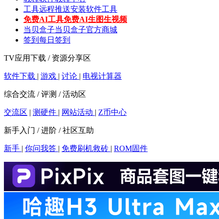
工具
远程推送安装软件工具
免费AI工具
免费AI生图生视频
当贝盒子
当贝盒子官方商城
签到
每日签到
TV应用下载 / 资源分享区
软件下载
|
游戏
|
讨论
|
电视计算器
综合交流 / 评测 / 活动区
交流区
|
测硬件
|
网站活动
|
Z币中心
新手入门 / 进阶 / 社区互助
新手
|
你问我答
|
免费刷机救砖
|
ROM固件