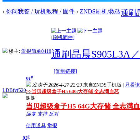
›
你问我答 / 玩机教程 / 固件
›
ZNDS刷机/救砖
通刷晶晨
[刷机固件]
楼主:
爱很简单0418
通刷晶晨S905L3A／S
[复制链接]
#
91
发表于 2026-4-27 22:29
来自ZNDS手机版
|
只看该
LDBfyf520
>>
当贝超级盒子H5 64G大存储 全志满血芯
谢谢
当贝超级盒子H5 64G大存储 全志满
回复
支持
反对
使用道具
举报
#
92