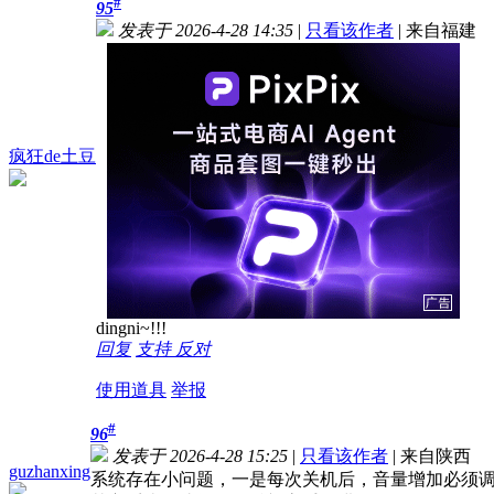
#
95
发表于 2026-4-28 14:35
|
只看该作者
|
来自福建
疯狂de土豆
dingni~!!!
回复
支持
反对
使用道具
举报
#
96
发表于 2026-4-28 15:25
|
只看该作者
|
来自陕西
guzhanxing
系统存在小问题，一是每次关机后，音量增加必须调