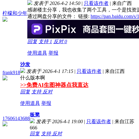
发表于 2026-4-2 14:50
|
只看该作者
|
来自广西
感谢楼主分享，我也收集了两个工具，一个是找资
柠檬和少年
通过网盘分享的文件： 链接:
https://pan.baidu.co
回复
支持
1
反对
0
使用道具
举报
沙发
发表于 2026-4-1 17:15
|
只看该作者
|
来自江西
frank918
什么版本啊
>>免费AI生图神器点我直达
回复
支持
反对
使用道具
举报
板凳
17606143688
发表于 2026-4-1 19:00
|
只看该作者
|
来自江苏
666
回复
支持
反对