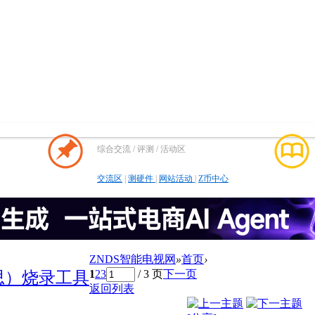
综合交流 / 评测 / 活动区
交流区
|
测硬件
|
网站活动
|
Z币中心
ZNDS智能电视网
»
首页
›
1
2
3
/ 3 页
下一页
思）烧录工具
返回列表