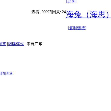
[分享]
查看:
20097
|
回复:
24
海兔（海思
[复制链接]
浏览
|
阅读模式
|
来自广东
再怕限速