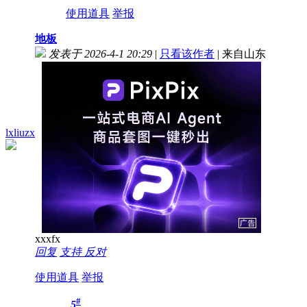
使用道具
举报
地板
发表于 2026-4-1 20:29
|
只看该作者
|
来自山东
lxliuzx
xxxfx
回复
支持
反对
使用道具
举报
#
5