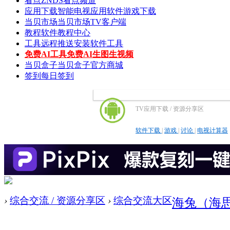
看点
ZNDS看点频道
应用下载
智能电视应用软件游戏下载
当贝市场
当贝市场TV客户端
教程
软件教程中心
工具
远程推送安装软件工具
免费AI工具
免费AI生图生视频
当贝盒子
当贝盒子官方商城
签到
每日签到
TV应用下载 / 资源分享区
软件下载
|
游戏
|
讨论
|
电视计算器
›
综合交流 / 资源分享区
›
综合交流大区
海兔（海