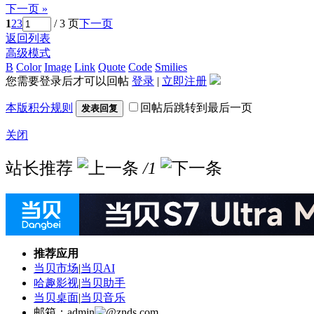
下一页 »
1
2
3
/ 3 页
下一页
返回列表
高级模式
B
Color
Image
Link
Quote
Code
Smilies
您需要登录后才可以回帖
登录
|
立即注册
本版积分规则
回帖后跳转到最后一页
发表回复
关闭
站长推荐
/1
推荐应用
当贝市场
|
当贝AI
哈趣影视
|
当贝助手
当贝桌面
|
当贝音乐
邮箱：admin
znds.com