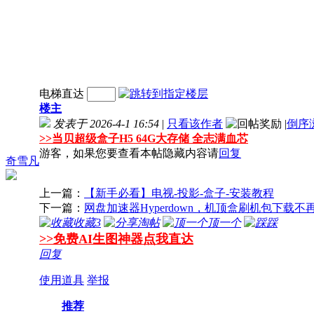
电梯直达
楼主
发表于 2026-4-1 16:54
|
只看该作者
|
倒序
>>
当贝超级盒子H5 64G大存储 全志满血芯
游客，如果您要查看本帖隐藏内容请
回复
奇雪凡
上一篇：
【新手必看】电视-投影-盒子-安装教程
下一篇：
网盘加速器Hyperdown，机顶盒刷机包下载不
收藏
3
淘帖
顶一个
踩
>>免费AI生图神器点我直达
回复
使用道具
举报
推荐