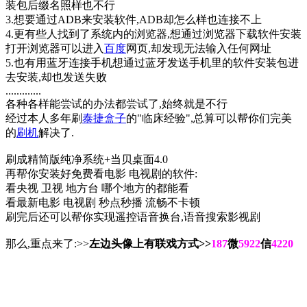
装包后缀名照样也不行
3.想要通过ADB来安装软件,ADB却怎么样也连接不上
4.更有些人找到了系统内的浏览器,想通过浏览器下载软件安装
打开浏览器可以进入
百度
网页,却发现无法输入任何网址
5.也有用蓝牙连接手机想通过蓝牙发送手机里的软件安装包进
去安装,却也发送失败
.............
各种各样能尝试的办法都尝试了,始终就是不行
经过本人多年刷
泰捷盒子
的"临床经验",总算可以帮你们完美
的
刷机
解决了.
刷成精简版纯净系统+当贝桌面4.0
再帮你安装好免费看电影 电视剧的软件:
看央视 卫视 地方台 哪个地方的都能看
看最新电影 电视剧 秒点秒播 流畅不卡顿
刷完后还可以帮你实现遥控语音换台,语音搜索影视剧
那么,重点来了:>>
左边头像上有联戏方式>>
187
微
5922
信
4220