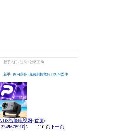
新手入门 / 进阶 / 社区互助
新手
|
你问我答
|
免费刷机救砖
|
ROM固件
ZNDS智能电视网
»
首页
›
1
2
3
4
5
6
7
8
9
10
/ 10 页
下一页