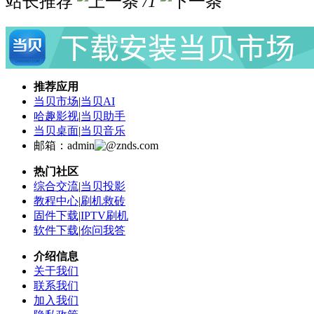
站长推荐
/1
推荐应用
当贝市场
|
当贝AI
哈趣影视
|
当贝助手
当贝桌面
|
当贝音乐
邮箱：admin
znds.com
热门社区
综合交流
|
当贝投影
教程中心
|
刷机救砖
固件下载
|
IPTV刷机
软件下载
|
你问我答
介绍信息
关于我们
联系我们
加入我们