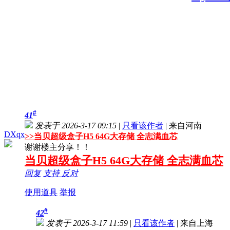
#
41
发表于 2026-3-17 09:15
|
只看该作者
|
来自河南
DXqx
>>
当贝超级盒子H5 64G大存储 全志满血芯
谢谢楼主分享！！
当贝超级盒子H5 64G大存储 全志满血芯
回复
支持
反对
使用道具
举报
#
42
发表于 2026-3-17 11:59
|
只看该作者
|
来自上海