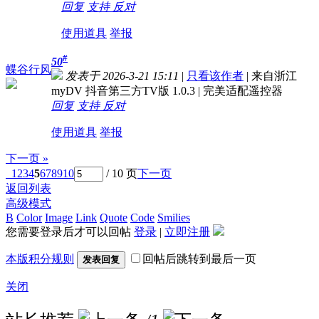
回复
支持
反对
使用道具
举报
#
50
蝶谷行风
发表于 2026-3-21 15:11
|
只看该作者
|
来自浙江
myDV 抖音第三方TV版 1.0.3 | 完美适配遥控器
回复
支持
反对
使用道具
举报
下一页 »
1
2
3
4
5
6
7
8
9
10
/ 10 页
下一页
返回列表
高级模式
B
Color
Image
Link
Quote
Code
Smilies
您需要登录后才可以回帖
登录
|
立即注册
本版积分规则
回帖后跳转到最后一页
发表回复
关闭