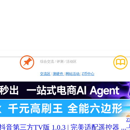
综合交流 / 评测 / 活动区
交流区
|
测硬件
|
网站活动
|
Z币中心
 抖音第三方TV版 1.0.3 | 完美适配遥控器 ...