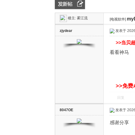
楼主:
雾江流
my
ZN
»
›
[电视软件]
›
zjydear
发表于 2026-
>>
当贝超
看看神马
D
>>免费
回复
8047OE
发表于 2026-
感谢分享