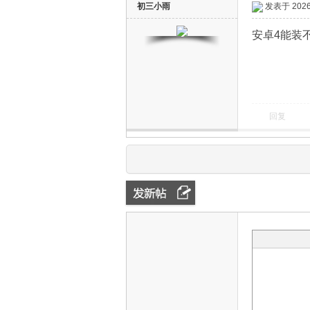
初三小雨
发表于 2026-
安卓4能装
回复