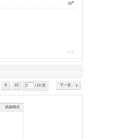
#
30
举报
9
10
下一页
/ 10 页
高级模式