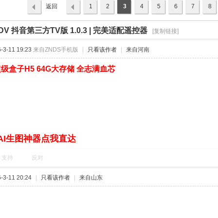
返回
1
2
3
4
5
6
7
8
列表
DV 抖音第三方TV版 1.0.3 | 完美适配遥控器
›
[复制链接]
3-11 19:23
来自ZNDS手机版
|
只看该作者
|
来自河南
级盒子H5 64G大存储 全志满血芯
AI生图神器点我直达
支持
反对
3-11 20:24
|
只看该作者
|
来自山东