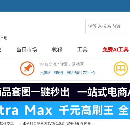
载
当贝市场
教程
工具
免费AI工具
综合交流 / 评测 / 活动区
交流区
|
测硬件
|
网站活动
|
Z币中心
软件交流
myDV 抖音第三方TV版 1.0.3 | 完美适配遥控器 ...