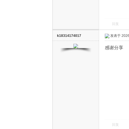
回复
k18314174017
发表于 2026-
感谢分享
电
视
回复