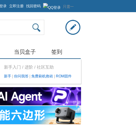
登录
立即注册
找回密码
只需一
步，快
速开始
当贝盒子
签到
新手入门 / 进阶 / 社区互助
新手
|
你问我答
|
免费刷机救砖
|
ROM固件