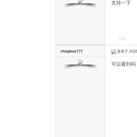
支持一下
回复
电
rfvtgbnm777
发表于 2026-
可以看到吗
视