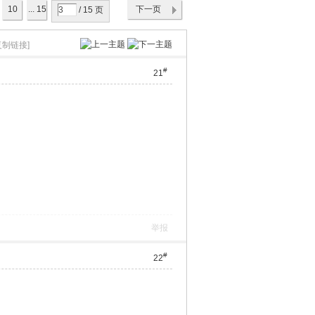
10
... 15
下一页
/ 15 页
复制链接]
#
21
举报
#
22