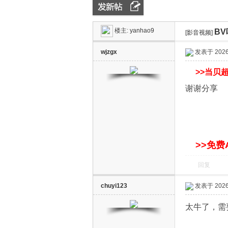
楼主:
yanhao9
BV
ZN
»
›
[影音视频]
›
wjzgx
发表于 2026-
>>
当贝超
谢谢分享
D
>>免费
回复
chuyi123
发表于 2026-
太牛了，需