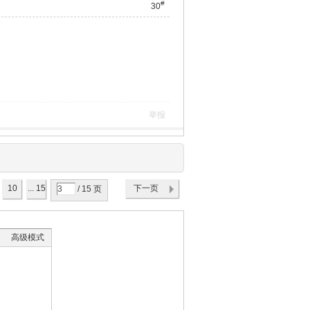
#
30
举报
10
... 15
下一页
/ 15 页
高级模式