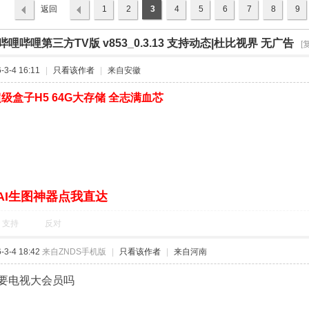
返回
1
2
3
4
5
6
7
8
9
列表
哔哩哔哩第三方TV版 v853_0.3.13 支持动态|杜比视界 无广告
›
[
3-4 16:11
|
只看该作者
|
来自安徽
级盒子H5 64G大存储 全志满血芯
AI生图神器点我直达
支持
反对
3-4 18:42
来自ZNDS手机版
|
只看该作者
|
来自河南
要电视大会员吗