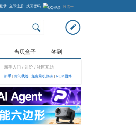
登录
立即注册
找回密码
只需一
步，快
速开始
当贝盒子
签到
新手入门 / 进阶 / 社区互助
新手
|
你问我答
|
免费刷机救砖
|
ROM固件