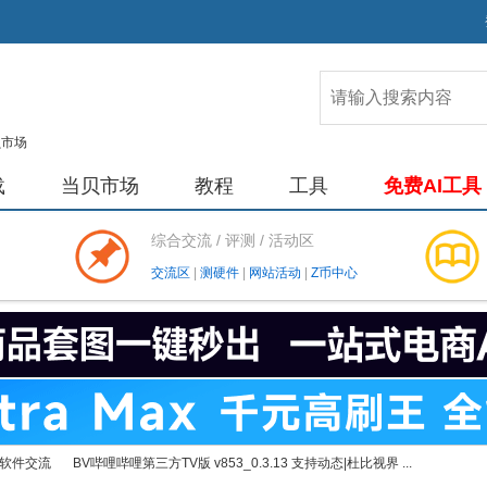
载
当贝市场
教程
工具
免费AI工具
综合交流 / 评测 / 活动区
交流区
|
测硬件
|
网站活动
|
Z币中心
软件交流
BV哔哩哔哩第三方TV版 v853_0.3.13 支持动态|杜比视界 ...