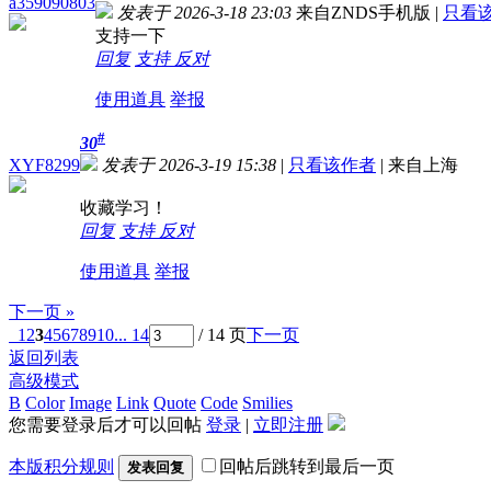
a359090803
发表于 2026-3-18 23:03
来自ZNDS手机版
|
只看
支持一下
回复
支持
反对
使用道具
举报
#
30
XYF8299
发表于 2026-3-19 15:38
|
只看该作者
|
来自上海
收藏学习！
回复
支持
反对
使用道具
举报
下一页 »
1
2
3
4
5
6
7
8
9
10
... 14
/ 14 页
下一页
返回列表
高级模式
B
Color
Image
Link
Quote
Code
Smilies
您需要登录后才可以回帖
登录
|
立即注册
本版积分规则
回帖后跳转到最后一页
发表回复