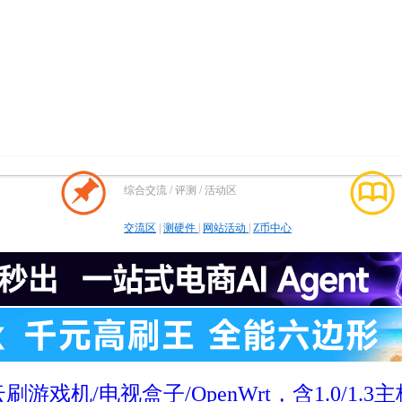
综合交流 / 评测 / 活动区
交流区
|
测硬件
|
网站活动
|
Z币中心
游戏机/电视盒子/OpenWrt，含1.0/1.3主板短