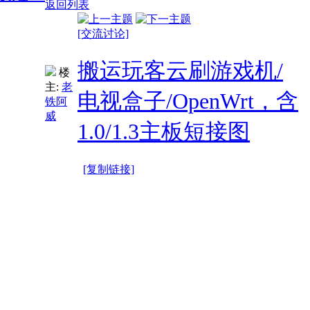
返回列表
[交流讨论]
搬运玩客云刷游戏机/
楼
主:
老
电视盒子/OpenWrt，含
铁阿
威
1.0/1.3主板短接图
[复制链接]