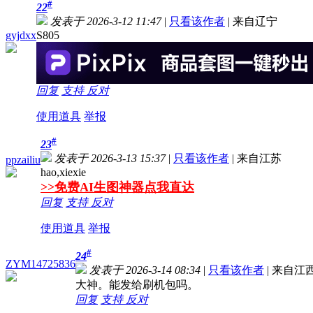
#
22
发表于 2026-3-12 11:47
|
只看该作者
|
来自辽宁
gyjdxx
S805
回复
支持
反对
使用道具
举报
#
23
发表于 2026-3-13 15:37
|
只看该作者
|
来自江苏
ppzailiu
hao,xiexie
>>免费AI生图神器点我直达
回复
支持
反对
使用道具
举报
#
24
ZYM14725836
发表于 2026-3-14 08:34
|
只看该作者
|
来自江
大神。能发给刷机包吗。
回复
支持
反对