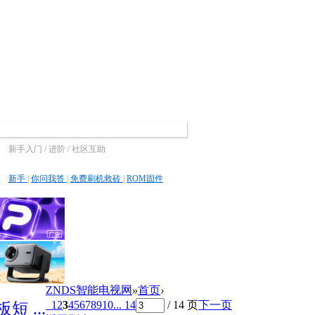
新手入门 / 进阶 / 社区互助
新手
|
你问我答
|
免费刷机救砖
|
ROM固件
ZNDS智能电视网
»
首页
›
1
2
3
4
5
6
7
8
9
10
... 14
/ 14 页
下一页
 ...