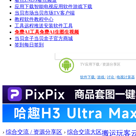
看点
ZNDS看点频道
应用下载
智能电视应用软件游戏下载
当贝市场
当贝市场TV客户端
教程
软件教程中心
工具
远程推送安装软件工具
免费AI工具
免费AI生图生视频
当贝盒子
当贝盒子官方商城
签到
每日签到
TV应用下载 / 资源分享区
软件下载
|
游戏
|
讨论
|
电视计算器
›
综合交流 / 资源分享区
›
综合交流大区
搬运玩客云刷