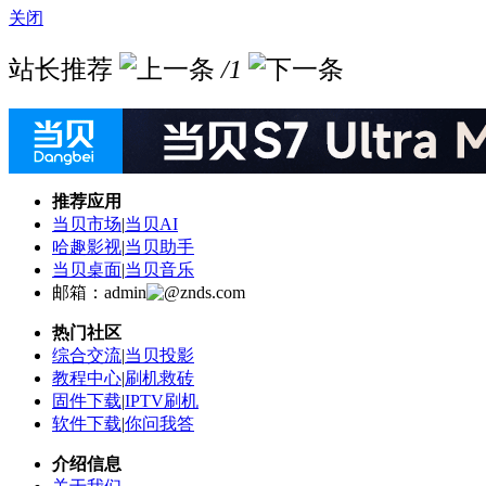
关闭
站长推荐
/1
推荐应用
当贝市场
|
当贝AI
哈趣影视
|
当贝助手
当贝桌面
|
当贝音乐
邮箱：admin
znds.com
热门社区
综合交流
|
当贝投影
教程中心
|
刷机救砖
固件下载
|
IPTV刷机
软件下载
|
你问我答
介绍信息