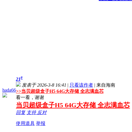
#
21
发表于 2026-3-8 16:41
|
只看该作者
|
来自海南
hada66
>>
当贝超级盒子H5 64G大存储 全志满血芯
看一看，谢谢
当贝超级盒子H5 64G大存储 全志满血芯
回复
支持
反对
使用道具
举报