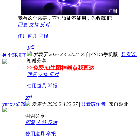
我有这个需要，不知道能不能用，先收藏 吧。
回复
支持
反对
使用道具
举报
#
26
发表于 2026-2-4 22:21
来自ZNDS手机版
|
只看该
换个环境了
谢谢分享
>>免费AI生图神器点我直达
回复
支持
反对
使用道具
举报
#
27
yunxiao379
发表于 2026-2-4 22:27
|
只看该作者
|
来自湖北
谢谢分享
回复
支持
反对
使用道具
举报