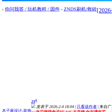
›
你问我答 / 玩机教程 / 固件
›
ZNDS刷机/救砖
[202
#
21
发表于 2026-2-4 18:04
|
只看该作者
|
来自广
木子家设计-装饰
>>
当贝超级盒子H5 64G大存储 全志满血芯