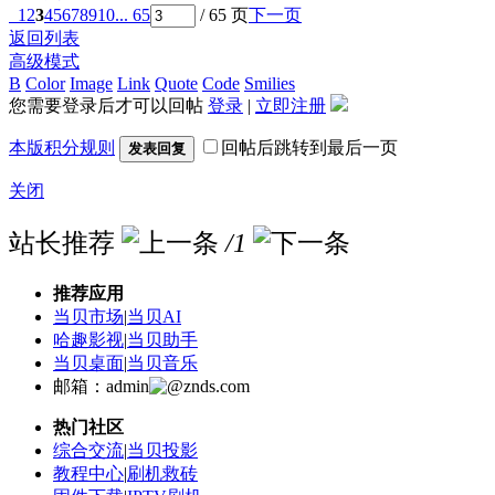
1
2
3
4
5
6
7
8
9
10
... 65
/ 65 页
下一页
返回列表
高级模式
B
Color
Image
Link
Quote
Code
Smilies
您需要登录后才可以回帖
登录
|
立即注册
本版积分规则
回帖后跳转到最后一页
发表回复
关闭
站长推荐
/1
推荐应用
当贝市场
|
当贝AI
哈趣影视
|
当贝助手
当贝桌面
|
当贝音乐
邮箱：admin
znds.com
热门社区
综合交流
|
当贝投影
教程中心
|
刷机救砖