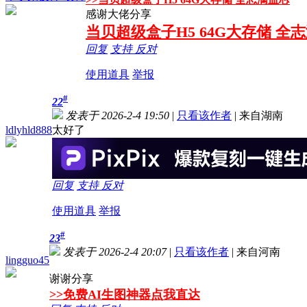
感谢大佬分享
当贝超级盒子H5 64G大存储 全
回复
支持
反对
使用道具
举报
#
22
发表于 2026-2-4 19:50
|
只看该作者
|
来自湖南
ldlyhld888
太好了
回复
支持
反对
使用道具
举报
#
23
发表于 2026-2-4 20:07
|
只看该作者
|
来自河南
lingguo45
谢谢分享
>>免费AI生图神器点我直达