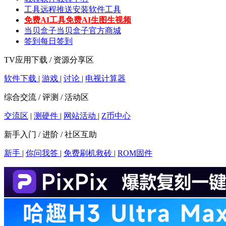
工具
远程推送安装软件工具
免费AI工具
免费AI生图生视频
当贝盒子
当贝盒子官方商城
签到
每日签到
TV应用下载 / 资源分享区
软件下载
|
游戏
|
讨论
|
电视计算器
综合交流 / 评测 / 活动区
交流区
|
测硬件
|
网站活动
|
Z币中心
新手入门 / 进阶 / 社区互助
新手
|
你问我答
|
免费刷机救砖
|
ROM固件