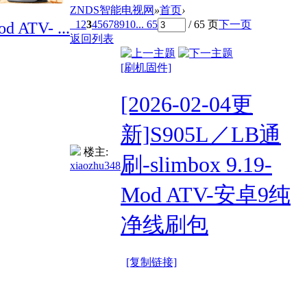
ZNDS智能电视网
»
首页
›
1
2
3
4
5
6
7
8
9
10
... 65
/ 65 页
下一页
 ATV- ...
返回列表
[刷机固件]
[2026-02-04更
新]S905L／LB通
楼主:
刷-slimbox 9.19-
xiaozhu348
Mod ATV-安卓9纯
净线刷包
[复制链接]